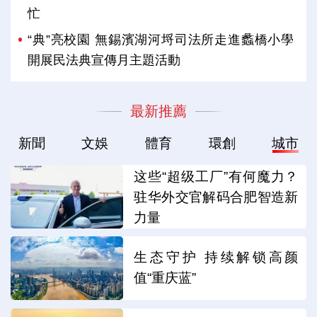
忙
“典”亮校園 無錫濱湖河埒司法所走進蠡橋小學
開展民法典宣傳月主題活動
最新推薦
新聞
文娛
體育
環創
城市
这些“超级工厂”有何魔力？
驻华外交官解码合肥智造新
力量
生态守护 持续解锁高颜
值“重庆蓝”