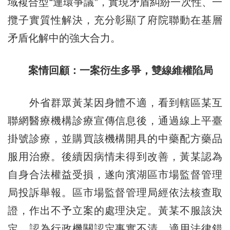
域複合型“連環爭議”，實現矛盾糾紛一次性、一
攬子實質性解決，充分彰顯了府院聯動在基層
矛盾化解中的強大合力。
案情回顧：一案衍生多爭，雙線維權陷局
外省群眾黃某因身體不適，看到轄區某互
聯網醫療機構診療宣傳信息後，通過線上平臺
掛號診療，並購買該機構開具的中藥配方藥品
服用治療。後續因病情未得到改善，黃某認為
自身合法權益受損，遂向濱湖區市場監督管理
局投訴舉報。區市場監督管理局經依法核查取
證，作出不予立案的處理決定。黃某不服該決
定，認為行政機關認定事實不清、適用法律錯