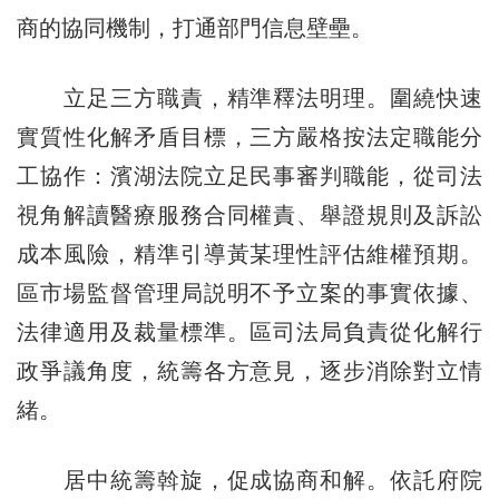
商的協同機制，打通部門信息壁壘。
立足三方職責，精準釋法明理。圍繞快速
實質性化解矛盾目標，三方嚴格按法定職能分
工協作：濱湖法院立足民事審判職能，從司法
視角解讀醫療服務合同權責、舉證規則及訴訟
成本風險，精準引導黃某理性評估維權預期。
區市場監督管理局説明不予立案的事實依據、
法律適用及裁量標準。區司法局負責從化解行
政爭議角度，統籌各方意見，逐步消除對立情
緒。
居中統籌斡旋，促成協商和解。依託府院