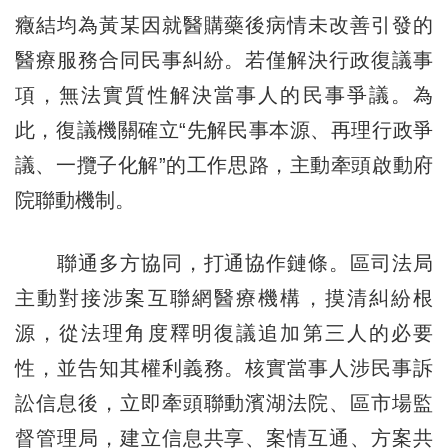
癥結均為黃某因就醫購藥後病情未改善引發的
醫療服務合同民事糾紛。若僅解決行政復議事
項，無法實質性解決當事人的民事爭議。為
此，復議機關確立“先解民事本源、再理行政爭
議、一攬子化解”的工作思路，主動牽頭啟動府
院聯動機制。
聯通多方協同，打通協作鏈條。區司法局
主動對接涉案互聯網醫療機構，摸清糾紛根
源，從法理角度釋明復議追加第三人的必要
性，並告知其權利義務。核實當事人涉民事訴
訟信息後，立即牽頭聯動濱湖法院、區市場監
督管理局，建立信息共享、案情互通、方案共