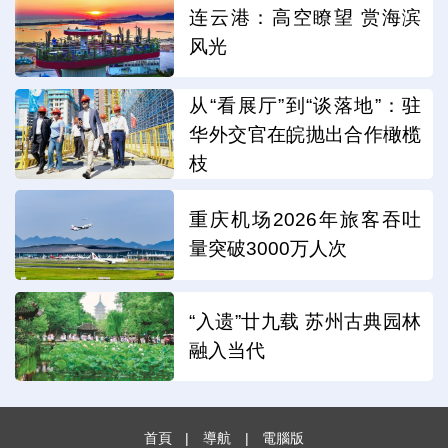
连云港：高空瞭望 赏海滨
风光
从“看展厅”到“谈落地”：驻
华外交官在皖抛出合作橄榄
枝
重庆机场2026年旅客吞吐
量突破3000万人次
“入遗”廿九载 苏州古典园林
融入当代
首頁
|
導航
|
電腦版