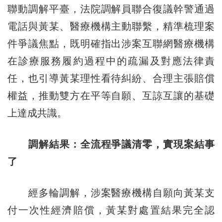
聯動調解平臺，法院調解員聯合復議幹警通過
電話與黃某、醫療機構主動聯繫，精準梳理案
件爭議焦點，既明確指出涉案互聯網醫療機構
在診療服務履約過程中的疏漏及對應法律責
任，也引導黃某理性看待糾紛、合理主張賠償
權益，推動雙方在平等自願、互諒互讓的基礎
上達成共識。
調解結果：全流程爭議清零，實現案結事
了
經多輪調解，涉案醫療機構自願向黃某支
付一次性經濟賠償，黃某對處置結果完全認