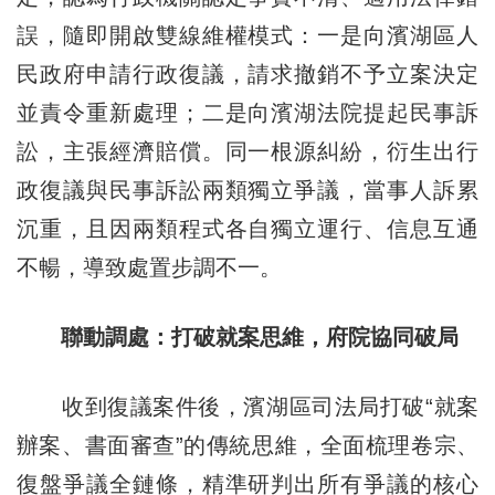
誤，隨即開啟雙線維權模式：一是向濱湖區人
民政府申請行政復議，請求撤銷不予立案決定
並責令重新處理；二是向濱湖法院提起民事訴
訟，主張經濟賠償。同一根源糾紛，衍生出行
政復議與民事訴訟兩類獨立爭議，當事人訴累
沉重，且因兩類程式各自獨立運行、信息互通
不暢，導致處置步調不一。
聯動調處：打破就案思維，府院協同破局
收到復議案件後，濱湖區司法局打破“就案
辦案、書面審查”的傳統思維，全面梳理卷宗、
復盤爭議全鏈條，精準研判出所有爭議的核心