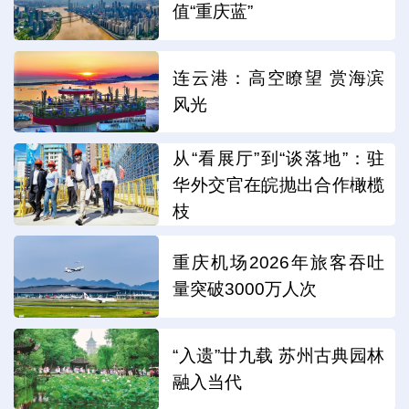
值“重庆蓝”
连云港：高空瞭望 赏海滨
风光
从“看展厅”到“谈落地”：驻
华外交官在皖抛出合作橄榄
枝
重庆机场2026年旅客吞吐
量突破3000万人次
“入遗”廿九载 苏州古典园林
融入当代