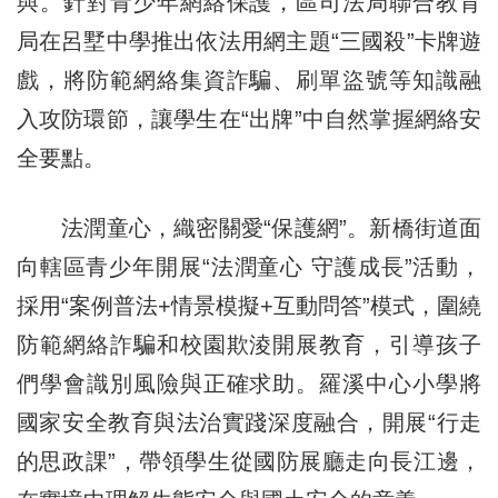
與。針對青少年網絡保護，區司法局聯合教育
局在呂墅中學推出依法用網主題“三國殺”卡牌遊
戲，將防範網絡集資詐騙、刷單盜號等知識融
入攻防環節，讓學生在“出牌”中自然掌握網絡安
全要點。
法潤童心，織密關愛“保護網”。新橋街道面
向轄區青少年開展“法潤童心 守護成長”活動，
採用“案例普法+情景模擬+互動問答”模式，圍繞
防範網絡詐騙和校園欺淩開展教育，引導孩子
們學會識別風險與正確求助。羅溪中心小學將
國家安全教育與法治實踐深度融合，開展“行走
的思政課”，帶領學生從國防展廳走向長江邊，