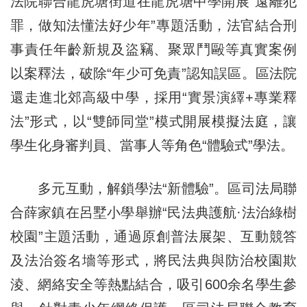
法院聯合龍虎塘街道在龍虎塘中學開展“遠離犯
罪，做知法懂法好少年”專題活動，法官結合刑
事責任年齡新規及盜竊、聚眾鬥毆等真實案例
以案釋法，破除“年少可免責”認知誤區。區法院
還走進北郊高級中學，採用“實景演繹+專業釋
法”形式，以“雙師同堂”模式開展模擬法庭，讓
學生化身審判員、當事人等角色“體驗式”學法。
多元互動，解鎖學法“新體驗”。區司法局聯
合薛家鎮在呂墅小學舉辦“民法典護航·法治綠樹
校園”主題活動，通過原創普法展架、互動競答
及法治簽名墻等形式，將民法典與防治校園欺
淩、網絡安全等熱點結合，吸引600余名學生參