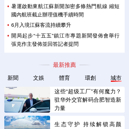
暑運啟動東航江蘇新開加密多條熱門航線 縮短
國內航班截止辦理值機手續時間
6月入境江蘇客流持續攀升
開局起步“十五五”鎮江市專題新聞發佈會舉行
張克作主發佈並回答記者提問
最新推薦
新聞
文娛
體育
環創
城市
这些“超级工厂”有何魔力？
驻华外交官解码合肥智造新
力量
生态守护 持续解锁高颜