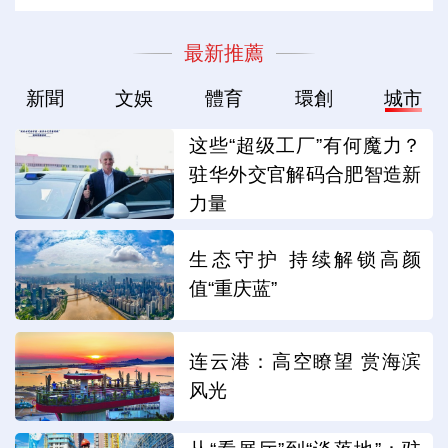
最新推薦
新聞
文娛
體育
環創
城市
这些“超级工厂”有何魔力？
驻华外交官解码合肥智造新
力量
生态守护 持续解锁高颜
值“重庆蓝”
连云港：高空瞭望 赏海滨
风光