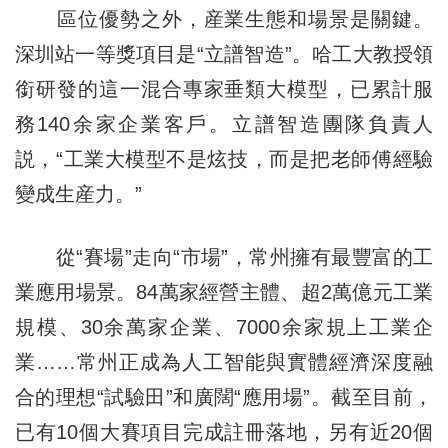
區位優勢之外，産業生態和場景是關鍵。
深圳站一等獎項目是“立譜智造”。哈工大教授領
銜研發的這一混合專家垂類大模型，已累計服
務140余家企業客戶。立譜智造團隊負責人
説，“工業大模型不是炫技，而是把老師傅經驗
變成生産力。”
從“賽場”走向“市場”，常州擁有最豐富的工
業應用場景。84萬家經營主體、超2萬億元工業
規模、30余萬家企業、7000余家規上工業企
業……常州正成為人工智能與實體經濟深度融
合的理想“試驗田”和廣闊“應用場”。截至目前，
已有10個大賽項目完成註冊落地，另有近20個