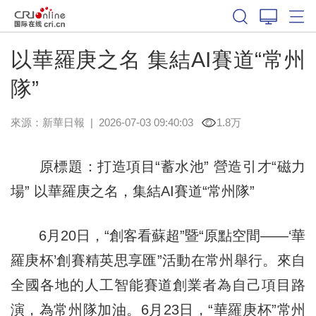
以華羅庚之名 集結AI賽道“常州
隊”
來源：
新華日報
|
2026-07-03 09:40:03
1.8万
原標題：打造項目“蓄水池” 營造引才“磁力
場” 以華羅庚之名，集結AI賽道“常州隊”
6月20日，“創客看蘇超”暨“原點空間——‘華
羅庚杯’創賽精英思享匯”活動在常州舉行。來自
全國各地的人工智能賽道創業者為自己項目路
演，為常州隊加油。6月23日，“華羅庚杯”常州