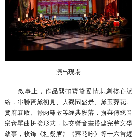
演出現場
敘事上，作品緊扣寶黛愛情悲劇核心脈
絡，串聯寶黛初見、大觀園盛景、黛玉葬花、
賈府衰敗、骨肉離散等經典段落，摒棄傳統音
樂會單曲拼接形式，以交響音畫搭建完整文學
敘事，收錄《枉凝眉》《葬花吟》等十六首經