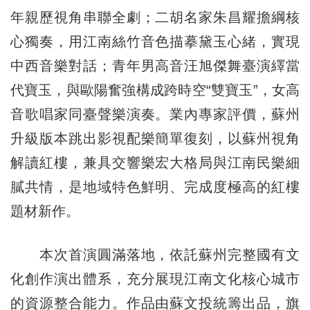
年親歷視角串聯全劇；二胡名家朱昌耀擔綱核
心獨奏，用江南絲竹音色描摹黛玉心緒，實現
中西音樂對話；青年男高音汪旭傑舞臺演繹當
代寶玉，與歐陽奮強構成跨時空“雙寶玉”，女高
音歌唱家同臺聲樂演奏。業內專家評價，蘇州
升級版本跳出影視配樂簡單復刻，以蘇州視角
解讀紅樓，兼具交響樂宏大格局與江南民樂細
膩共情，是地域特色鮮明、完成度極高的紅樓
題材新作。
本次首演圓滿落地，依託蘇州完整國有文
化創作演出體系，充分展現江南文化核心城市
的資源整合能力。作品由蘇文投統籌出品，旗