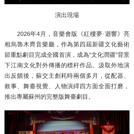
演出現場
2026年4月，音樂會版《紅樓夢·迴響》亮
相烏魯木齊音樂廳，作為第四屆新疆文化藝術
節重點劇目完成全國首演，成為“文化潤疆”背景
下江南文化對外傳播的標杆作品。汲取外地演
出反饋後，蘇交主創耗時兩個多月，從配器、
敘事、舞臺視覺、人物演繹四方面全面打磨，
推出專屬蘇州的完整版舞臺劇目。