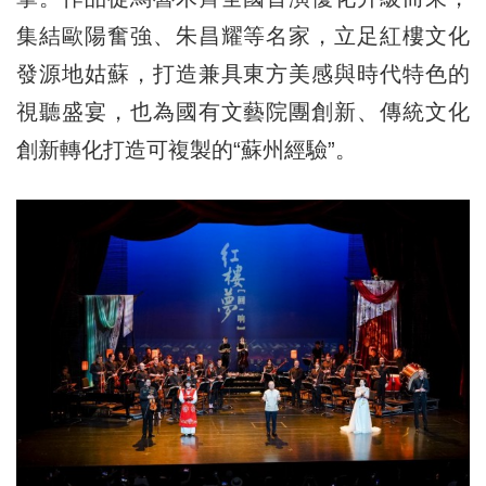
集結歐陽奮強、朱昌耀等名家，立足紅樓文化
發源地姑蘇，打造兼具東方美感與時代特色的
視聽盛宴，也為國有文藝院團創新、傳統文化
創新轉化打造可複製的“蘇州經驗”。