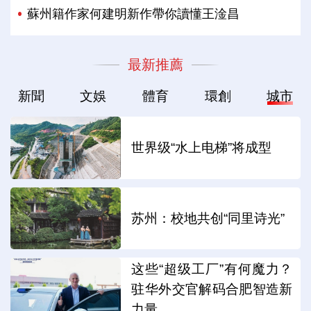
蘇州籍作家何建明新作帶你讀懂王淦昌
最新推薦
新聞
文娛
體育
環創
城市
世界级“水上电梯”将成型
苏州：校地共创“同里诗光”
这些“超级工厂”有何魔力？
驻华外交官解码合肥智造新
力量