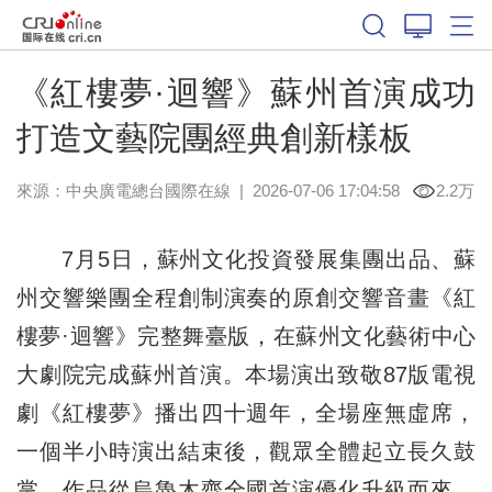
《紅樓夢·迴響》蘇州首演成功
打造文藝院團經典創新樣板
來源：中央廣電總台國際在線
|
2026-07-06 17:04:58
2.2万
7月5日，蘇州文化投資發展集團出品、蘇
州交響樂團全程創制演奏的原創交響音畫《紅
樓夢·迴響》完整舞臺版，在蘇州文化藝術中心
大劇院完成蘇州首演。本場演出致敬87版電視
劇《紅樓夢》播出四十週年，全場座無虛席，
一個半小時演出結束後，觀眾全體起立長久鼓
掌。作品從烏魯木齊全國首演優化升級而來，