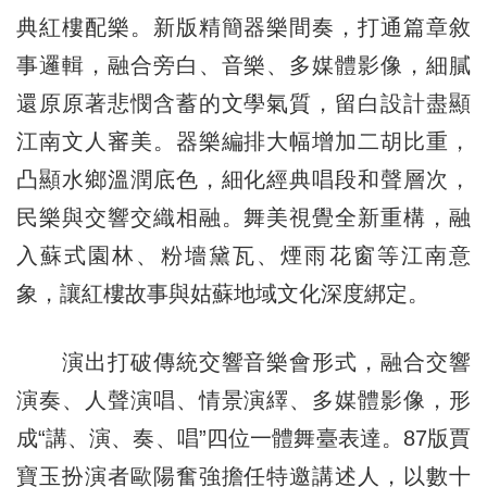
典紅樓配樂。新版精簡器樂間奏，打通篇章敘
事邏輯，融合旁白、音樂、多媒體影像，細膩
還原原著悲憫含蓄的文學氣質，留白設計盡顯
江南文人審美。器樂編排大幅增加二胡比重，
凸顯水鄉溫潤底色，細化經典唱段和聲層次，
民樂與交響交織相融。舞美視覺全新重構，融
入蘇式園林、粉墻黛瓦、煙雨花窗等江南意
象，讓紅樓故事與姑蘇地域文化深度綁定。
演出打破傳統交響音樂會形式，融合交響
演奏、人聲演唱、情景演繹、多媒體影像，形
成“講、演、奏、唱”四位一體舞臺表達。87版賈
寶玉扮演者歐陽奮強擔任特邀講述人，以數十