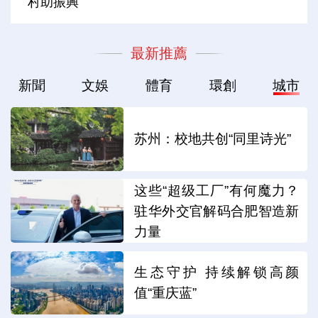
村助振興
最新推薦
新聞
文娛
體育
環創
城市
苏州：校地共创“同里诗光”
这些“超级工厂”有何魔力？
驻华外交官解码合肥智造新
力量
生态守护 持续解锁高颜
值“重庆蓝”