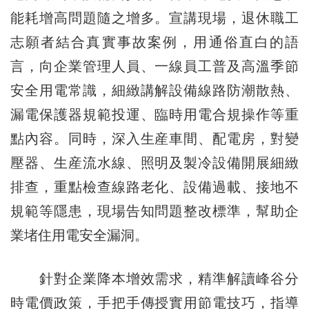
能耗增高問題隨之增多。宣講現場，退休職工
志願者結合真實事故案例，用通俗直白的語
言，向企業管理人員、一線員工普及高溫季節
安全用電常識，細緻講解設備線路防潮散熱、
漏電保護器規範投運、臨時用電合規操作等重
點內容。同時，深入生産車間、配電房，對變
壓器、生産流水線、照明及製冷設備開展細緻
排查，重點檢查線路老化、設備過載、接地不
規範等隱患，現場告知問題整改標準，幫助企
業堵住用電安全漏洞。
針對企業降本增效需求，精準解讀峰谷分
時電價政策，手把手傳授實用節電技巧，指導