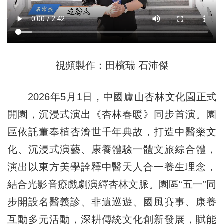
視頻製作：田檳瑞 石沛傑
2026年5月1日，中國廬山杏林文化園正式
開園，沉浸式演出《杏林春暖》同步首演。園
區依託董奉植杏濟世千年典故，打造中醫藥文
化、沉浸式演藝、康養體驗一體文旅綜合體，
演出以東方美學詮釋中醫天人合一養生理念，
結合光影音療戲劇演繹杏林文脈。園區“五一”同
步開設名醫義診、非遺巡遊、國風賽事、康養
互動多元活動，深耕傳統文化創新發展，賦能