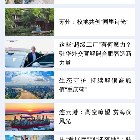
苏州：校地共创“同里诗光”
这些“超级工厂”有何魔力？
驻华外交官解码合肥智造新
力量
生态守护 持续解锁高颜
值“重庆蓝”
连云港：高空瞭望 赏海滨
风光
从“看展厅”到“谈落地”：驻