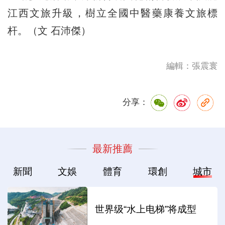
江西文旅升級，樹立全國中醫藥康養文旅標
杆。（文 石沛傑）
編輯：張震寰
分享：
最新推薦
新聞
文娛
體育
環創
城市
世界级“水上电梯”将成型