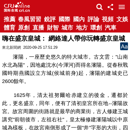
推薦
春風習習
銳評
國際
國內
評論
視頻
文娛
體育
原創
直播
財智
城市
地方
環創
汽車
嗨在盛京皇城： 網絡達人帶你玩轉盛京皇城
東北新聞網
2020-09-25 17:51:29
瀋陽，一座歷史悠久的特大城市。古文雲："山南
水北為陽"，因地處沈水(今渾河)而得名瀋陽。從春秋戰
國時期燕國設立方城(侯城前身)起，瀋陽的建城史已
2600餘年。
1625年，清太祖努爾哈赤建立的後金，遷都於
此，更名盛京，同年，便有了清初皇宮所在地--瀋陽故
宮。故宮周圍的街路就是最早的商業街，古人修建王城
講究"前朝後市，左祖右社"，皇太極修建瀋陽城以中原
城為樣板，在故宮南側形成了一個"井"字形的大街，四