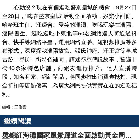
心動沒？現在有個逛吃盛京皇城的機會，9月27日
至28日，"嗨在盛京皇城"活動全面啟動，娛樂小甜餅、
哈哈班主任、汪婭含、愛笑的瀟瀟、吃喝玩樂在瀋陽、
瀋陽書生、逛吃逛吃小東北等50名網絡達人將通過抖
音、快手等網絡平臺，運用網絡直播、短視頻推廣等多
種形式，深度探秘瀋陽故宮、張氏帥府、汗王宮等皇城
古跡，尋訪中街特色衚同，講述盛京傳説故事，嘗遍中
街40余家特色店舖，向網友進行推介。達人直播時
段，知名商家、網紅單品，將同步推出消費券抵扣、現
金折扣等店舖優惠，為廣大網民提供實實在在的逛吃福
利。
編輯：王偉嘉
繼續閱讀
盤錦紅海灘國家風景廊道全面啟動黃金周保障工作