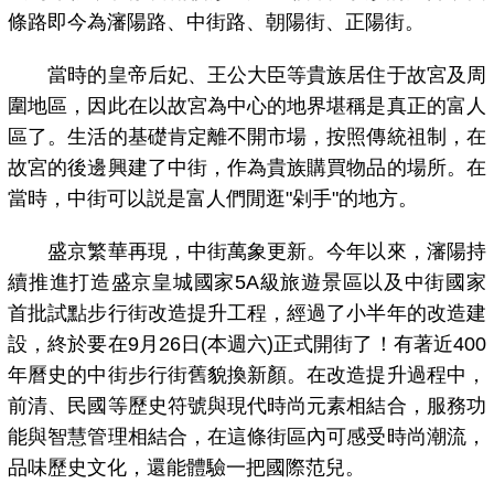
條路即今為瀋陽路、中街路、朝陽街、正陽街。
當時的皇帝后妃、王公大臣等貴族居住于故宮及周
圍地區，因此在以故宮為中心的地界堪稱是真正的富人
區了。生活的基礎肯定離不開市場，按照傳統祖制，在
故宮的後邊興建了中街，作為貴族購買物品的場所。在
當時，中街可以説是富人們閒逛"剁手"的地方。
盛京繁華再現，中街萬象更新。今年以來，瀋陽持
續推進打造盛京皇城國家5A級旅遊景區以及中街國家
首批試點步行街改造提升工程，經過了小半年的改造建
設，終於要在9月26日(本週六)正式開街了！有著近400
年曆史的中街步行街舊貌換新顏。在改造提升過程中，
前清、民國等歷史符號與現代時尚元素相結合，服務功
能與智慧管理相結合，在這條街區內可感受時尚潮流，
品味歷史文化，還能體驗一把國際范兒。