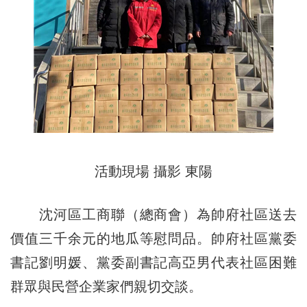
活動現場 攝影 東陽
沈河區工商聯（總商會）為帥府社區送去
價值三千余元的地瓜等慰問品。帥府社區黨委
書記劉明媛、黨委副書記高亞男代表社區困難
群眾與民營企業家們親切交談。