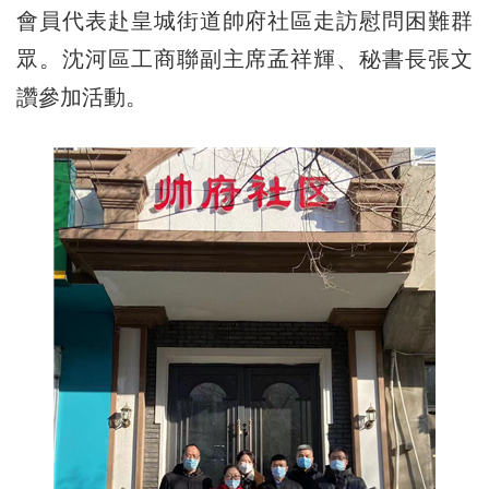
會員代表赴皇城街道帥府社區走訪慰問困難群
眾。沈河區工商聯副主席孟祥輝、秘書長張文
讚參加活動。