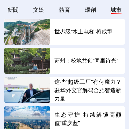
新聞
文娛
體育
環創
城市
世界级“水上电梯”将成型
苏州：校地共创“同里诗光”
这些“超级工厂”有何魔力？
驻华外交官解码合肥智造新
力量
生态守护 持续解锁高颜
值“重庆蓝”