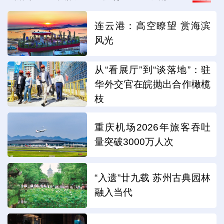
连云港：高空瞭望 赏海滨
风光
从“看展厅”到“谈落地”：驻
华外交官在皖抛出合作橄榄
枝
重庆机场2026年旅客吞吐
量突破3000万人次
“入遗”廿九载 苏州古典园林
融入当代