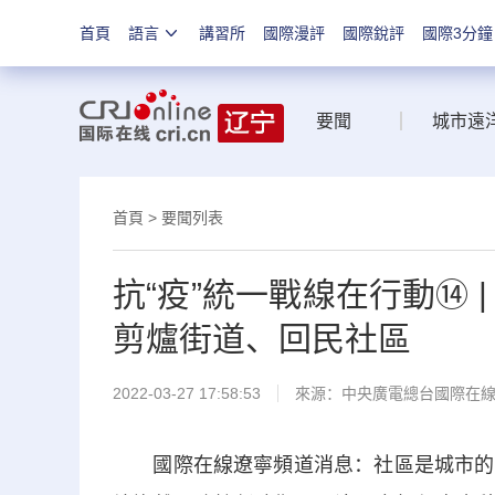
首頁
語言
講習所
國際漫評
國際銳評
國際3分鐘
要聞
城市遠
首頁
>
要聞列表
抗“疫”統一戰線在行動⑭
剪爐街道、回民社區
2022-03-27 17:58:53
來源：中央廣電總台國際在
國際在線遼寧頻道消息：社區是城市的細