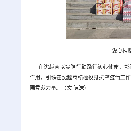
愛心捐
在沈越商以實際行動踐行初心使命，彰顯
作用，引領在沈越商積極投身抗擊疫情工作
陽貢獻力量。（文 陳沫）