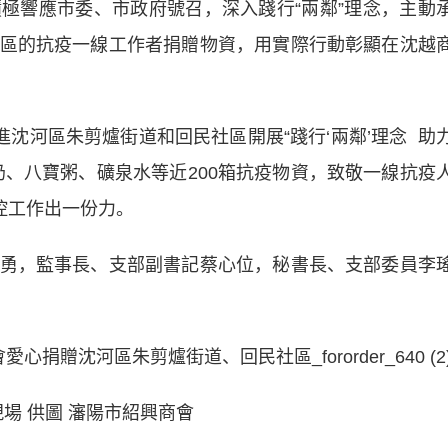
極響應市委、市政府號召，深入踐行“兩鄰”理念，主動
區的抗疫一線工作者捐贈物資，用實際行動彰顯在沈越
沈河區朱剪爐街道和回民社區開展“踐行‘
兩鄰
’理念 助
奶、八寶粥、礦泉水等近200箱抗疫物資，致敬一線抗疫
控工作出一份力。
，監事長、支部副書記蔡心位，秘書長、支部委員李
現場
供圖 瀋陽市紹興商會