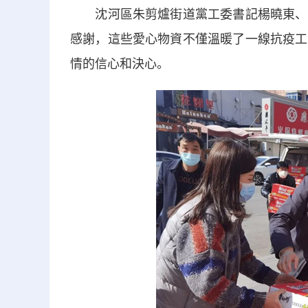
沈河區朱剪爐街道黨工委書記楊曉東、回
感謝，這些愛心物資不僅溫暖了一線抗疫工
情的信心和決心。