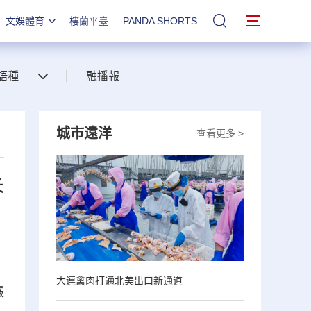
文娛體育
樓蘭平臺
PANDA SHORTS
站內搜索
語種
融播報
城市遠洋
查看更多 >
朱
大連禽肉打通北美出口新通道
嚴