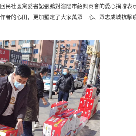
民社區黨委書記張鵬對瀋陽市紹興商會的愛心捐贈表
作者的心田，更加堅定了大家萬眾一心、眾志成城抗擊