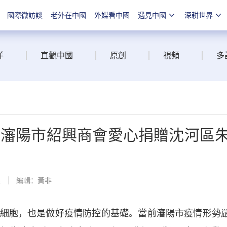
國際微訪談
老外在中國
外媒看中國
遇見中國
深耕世界
洋
直觀中國
原創
視頻
多
 | 瀋陽市紹興商會愛心捐贈沈河區
線
編輯：黃非
胞，也是做好疫情防控的基礎。當前瀋陽市疫情形勢