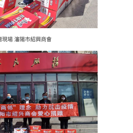
贈現場 瀋陽市紹興商會