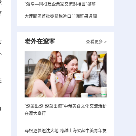
承
“瀋陽—阿根廷企業家交流對接會”舉辦
商
大連關區首批零關稅進口非洲鮮果通關
老外在遼寧
力
查看更多 >
人
瑤
“遼菜出遼·遼菜出海”中俄美食文化交流活動
在遼大舉行
尋根逐夢遼沈大地 跨越山海架起中美青年友