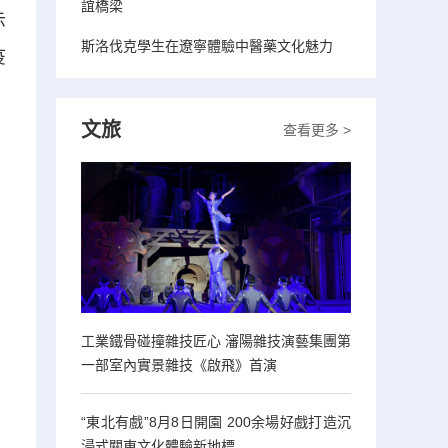
誼橋梁
示
斯洛伐克學生在遼寧體驗中醫藥文化魅力
疫
文旅
查看更多 >
工業鐵骨碰撞雜技匠心 瀋陽雜技演藝集團第
一部室內實景雜技《啟飛》首演
“東北有戲”8月8日開園 200余場好戲打造沉
浸式關東文化體驗新地標