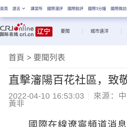
首頁
語言
講習所
國際漫評
國際銳評
國際3分鐘
國際微訪
要聞
城市遠洋
首頁
>
要聞列表
直擊瀋陽百花社區，致
2022-04-10 16:53:03
來源：中
黃非
國際在線遼寧頻道消息