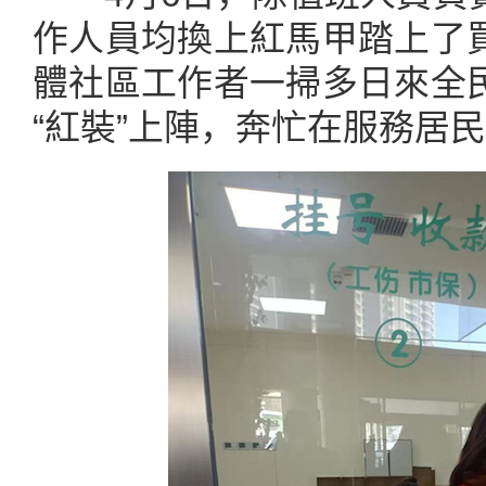
作人員均換上紅馬甲踏上了
體社區工作者一掃多日來全
“紅裝”上陣，奔忙在服務居