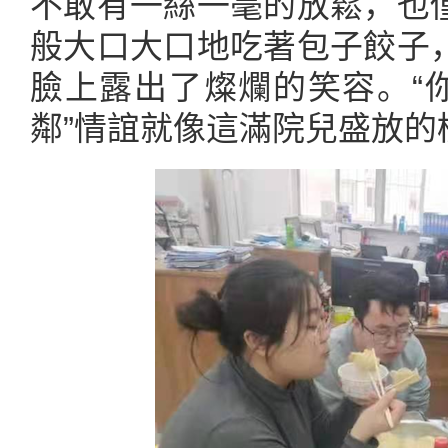
不敢有一絲一毫的放鬆，也
般大口大口地吃著包子餃子
臉上露出了燦爛的笑容。“你
鄰”情誼就像這滿院兒盛放的