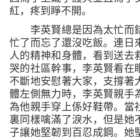
紅，疼到睜不開。
李英賢總是因為太忙而錯
忙了而忘了還沒吃飯。連日
人的精神和身體，看到送去
哭的社區幹事，李英賢看在
不斷地安慰著大家，支撐著
體左側無力時，李英賢親手
為他親手穿上係好鞋帶。當
裏同樣噙滿了淚水，但是她
子讓她堅韌到百忍成鋼。她