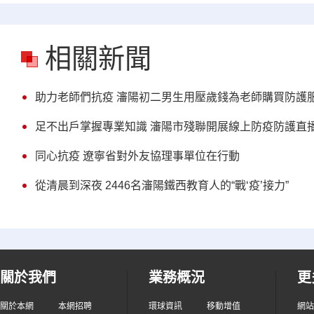
相關新聞
助力老師們抗疫 瀋陽初二男生用壓歲錢為老師購買防護
足不出戶掌握專業知識 瀋陽市殘聯開展線上防疫防護直
同心抗疫 遼寧省對外友協理事單位在行動
從清晨到深夜 2446名瀋陽鐵西教育人的“戰‘疫’接力”
關於我們
業務概況
更
關於本網
本網招聘
環球資訊
移動增值
網站