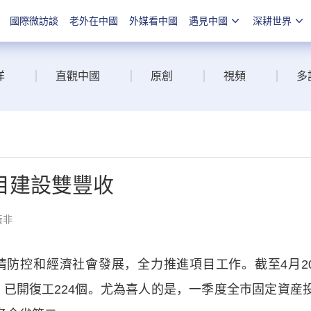
國際微訪談
老外在中國
外媒看中國
遇見中國
深耕世界
洋
直觀中國
原創
視頻
多
目建設雙豐收
黃非
控和經濟社會發展，全力推進項目工作。截至4月2
個，已開復工224個。尤為喜人的是，一季度全市固定資産