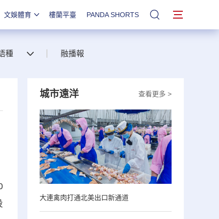
文娛體育
樓蘭平臺
PANDA SHORTS
站內搜索
語種
融播報
城市遠洋
查看更多 >
0
大連禽肉打通北美出口新通道
投