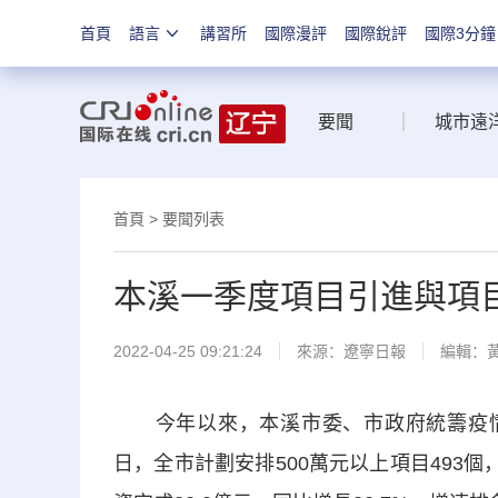
首頁
語言
講習所
國際漫評
國際銳評
國際3分鐘
要聞
城市遠
首頁
>
要聞列表
本溪一季度項目引進與項
2022-04-25 09:21:24
來源：
遼寧日報
編輯：
今年以來，本溪市委、市政府統籌疫情防
日，全市計劃安排500萬元以上項目493