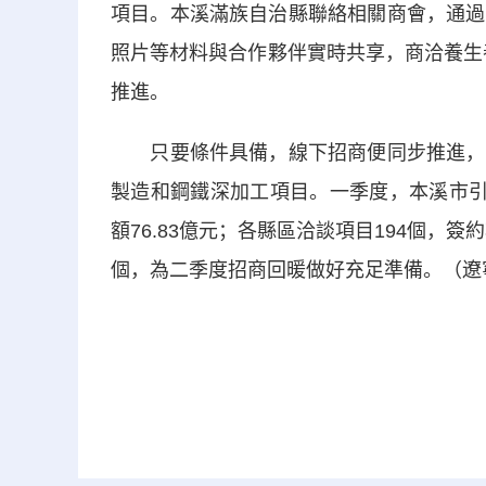
項目。本溪滿族自治縣聯絡相關商會，通過
照片等材料與合作夥伴實時共享，商洽養生
推進。
只要條件具備，線下招商便同步推進，近
製造和鋼鐵深加工項目。一季度，本溪市引
額76.83億元；各縣區洽談項目194個，簽
個，為二季度招商回暖做好充足準備。（遼