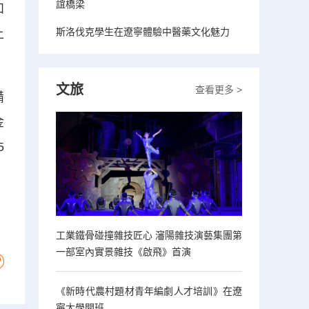
誼橋梁
和
斯洛伐克學生在遼寧體驗中醫藥文化魅力
上
文旅
查看更多 >
備
金
5
工業鐵骨碰撞雜技匠心 瀋陽雜技演藝集團第
一部室內實景雜技《啟飛》首演
《新時代農村題材青年編劇人才培訓》在遼
寧大學開班