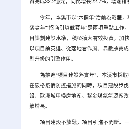
資完成32.2億元，同比增長22.7%，增速
今年，本溪市以“六個年”活動為載體，項
落實年”“招商引資競賽年”是兩項重點工作
目謀劃建設水準，積極擴大有效投資，加快
以項目論英雄、從落地看作風、靠數據賽成
型升級的引擎作用。
為推進“項目建設落實年”，本溪市採取
在嚴格疫情防控措施的同時，項目建設步伐
設、歐洲城甲樓房地産、紫金煤氣氣源廠改
續增長。
項目建設不放鬆，項目引進不間斷。一季