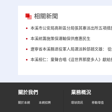
相關新聞
本溪市公安局高新區分局張其寨派出所五項措
本溪統籌施策保運輸保供應惠民生
遼寧省本溪縣退役軍人局選派幹部趙文雄： 
本溪桓仁：童聲合唱《這世界那麼多人》獻給
關於我們
業務概況
關於本網
本網招聘
環球資訊
移動增值