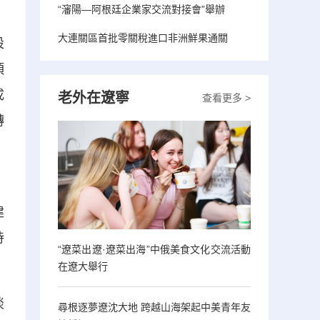
“瀋陽—阿根廷企業家交流對接會”舉辦
大連關區首批零關稅進口非洲鮮果通關
設
項
成
老外在遼寧
查看更多 >
轉
。
建
持
“遼菜出遼·遼菜出海”中俄美食文化交流活動
在遼大舉行
談
尋根逐夢遼沈大地 跨越山海架起中美青年友