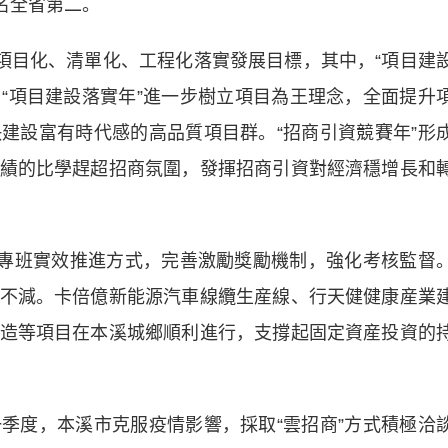
排名全省第二。
目化、清單化、工程化落實發展目標，其中，“項目建
。“項目建設落實年”進一步樹立項目為王理念，全面提升
建設富有時代感的高品質項目群。“招商引資競賽年”形
績的比學趕超招商氛圍，發揮招商引資對經濟穩增長和
專班實效推進方式，完善激勵獎勵機制，強化考核監督
不減。卡倍億新能源汽車線纜生産線、行天健健康産業
造等項目在本溪城鄉順利進行，支撐起固定資産投資的
度，本溪市克服疫情影響，採取“雲招商”方式積極洽