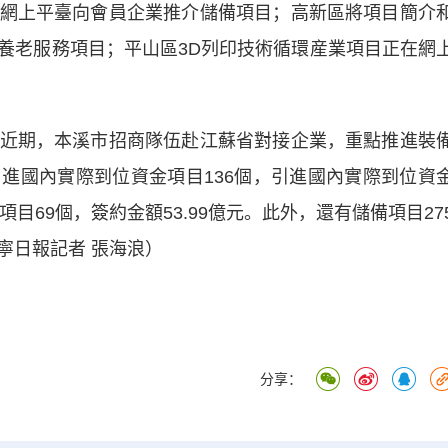
網上平臺向會員企業推介儲備項目；高新區將項目簡介
養老服務項目；平山區3D列印技術循環産業項目正在網
期，本溪市招商隊伍赴江蘇省對接企業，重點推進裝
進國內實際到位資金項目136個，引進國內實際到位資
約項目69個，簽約金額53.99億元。此外，還有儲備項目27
寧日報記者 張海浪）
分享：