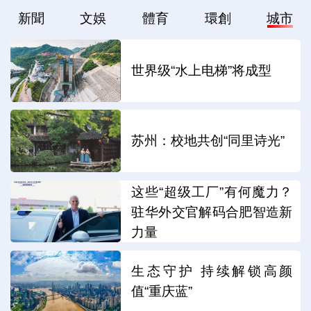
新聞
文娛
體育
環創
城市
世界级“水上电梯”将成型
苏州：校地共创“同里诗光”
这些“超级工厂”有何魔力？
驻华外交官解码合肥智造新
力量
生态守护 持续解锁高颜
值“重庆蓝”