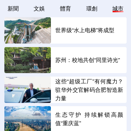
新聞
文娛
體育
環創
城市
世界级“水上电梯”将成型
苏州：校地共创“同里诗光”
这些“超级工厂”有何魔力？
驻华外交官解码合肥智造新
力量
生态守护 持续解锁高颜
值“重庆蓝”