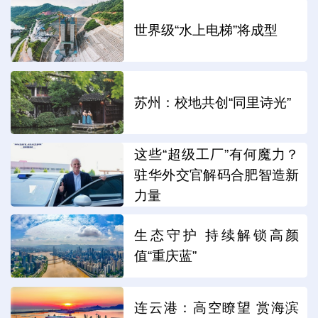
世界级“水上电梯”将成型
苏州：校地共创“同里诗光”
这些“超级工厂”有何魔力？
驻华外交官解码合肥智造新
力量
生态守护 持续解锁高颜
值“重庆蓝”
连云港：高空瞭望 赏海滨