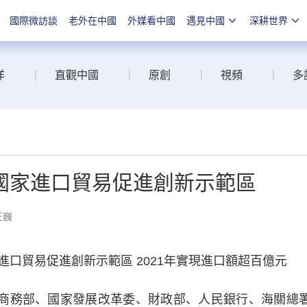
國際微訪談
老外在中國
外媒看中國
遇見中國
深耕世界
洋
直觀中國
原創
視頻
多
國家進口貿易促進創新示範區
王巍
貿易促進創新示範區 2021年實現進口額超百億元
商務部、國家發展改革委、財政部、人民銀行、海關總