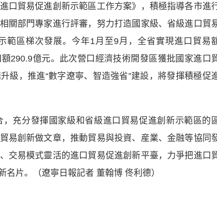
進口貿易促進創新示範區工作方案》，積極指導各市進
相關部門專家進行評審，努力打造國家級、省級進口貿
示範區梯次發展。今年1月至9月，全省實現進口貿易
口額290.9億元。此次營口經濟技術開發區獲批國家進口
升級，推進“數字遼寧、智造強省”建設，將發揮積極促
，充分發揮國家級和省級進口貿易促進創新示範區的
貿易創新做文章，推動貿易與投資、産業、金融等協同
、交易模式靈活的進口貿易促進創新平臺，力爭把進口
新名片。（遼寧日報記者 董翰博 佟利德）