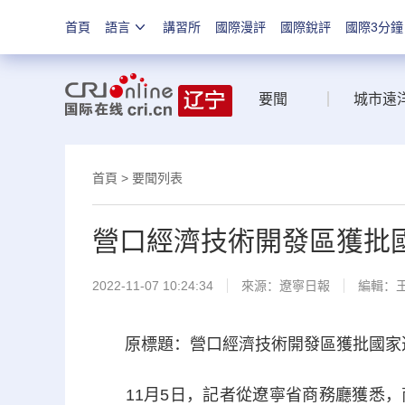
首頁
語言
講習所
國際漫評
國際銳評
國際3分鐘
要聞
城市遠
首頁
>
要聞列表
營口經濟技術開發區獲批
2022-11-07 10:24:34
來源：
遼寧日報
編輯：
原標題：營口經濟技術開發區獲批國家進口
11月5日，記者從遼寧省商務廳獲悉，