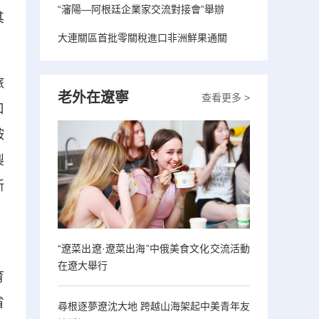
“瀋陽—阿根廷企業家交流對接會”舉辦
其
大連關區首批零關稅進口非洲鮮果通關
旅
老外在遼寧
查看更多 >
口
鞍
製
新
，
“遼菜出遼·遼菜出海”中俄美食文化交流活動
在遼大舉行
育
省
尋根逐夢遼沈大地 跨越山海架起中美青年友