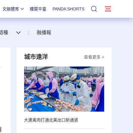
文娛體育
樓蘭平臺
PANDA SHORTS
站內搜索
語種
融播報
城市遠洋
查看更多 >
大連禽肉打通北美出口新通道
署