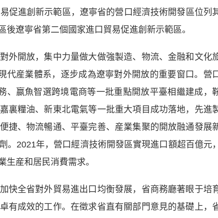
貿易促進創新示範區，
遼寧
省的營口經濟技術開發區位列
區後遼寧省第二個國家進口貿易促進創新示範區。
外開放，集中力量做大做強製造、物流、金融和文化
的現代産業體系，逐步成為遼寧對外開放的重要窗口。營
務、嬴魚智選跨境電商等一批重點開放平臺相繼建成，
嘉裏糧油、新東北電氣等一批重大項目成功落地，先進
便捷、物流暢通、平臺完善、産業集聚的開放融通發展
劑。2021年，營口經濟技術開發區實現進口額超百億元
業生産和居民消費需求。
快全省對外貿易進出口均衡發展，省商務廳著眼于培
卓有成效的工作。在徵求省直有關部門意見的基礎上，