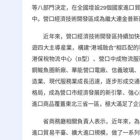
等八部門決定，在全國增設29個國家進口
中。營口經濟技術開發區成為繼大連金普新
近年來，營口經濟技術開發區持續加快對
遊四大主導産業，構建“港城融合”相匹配
港保稅物流中心（B型）、營口中成物流服
鋼鲅魚圈新廠、華能營口電廠、信義玻璃、
造業、現代服務業成長迅速，逐步形成交通
格局，成為營口市經濟發展的新引擎、強心
進口商品覆蓋東北三省一區，極大滿足了企
省商務廳相關負責人表示，近年來，為加
進口貿易平臺、擴大進口規模，做了一系列