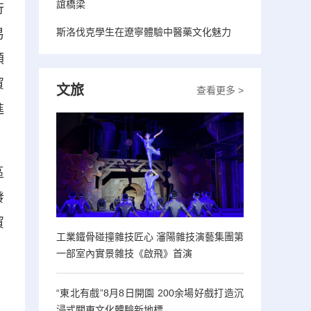
誼橋梁
行
斯洛伐克學生在遼寧體驗中醫藥文化魅力
易
額
貿
文旅
查看更多 >
進
區
發
貿
工業鐵骨碰撞雜技匠心 瀋陽雜技演藝集團第
一部室內實景雜技《啟飛》首演
“東北有戲”8月8日開園 200余場好戲打造沉
浸式關東文化體驗新地標