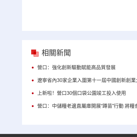
相關新聞
營口：強化創新驅動賦能高品質發展
遼寧省內30家企業入圍第十一屆中國創新創業
上新啦！營口30個口袋公園竣工投入使用
營口：中儲糧老邊直屬庫開展“蹲苗”行動 將