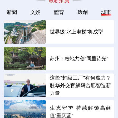
最新推薦
新聞
文娛
體育
環創
城市
世界级“水上电梯”将成型
苏州：校地共创“同里诗光”
这些“超级工厂”有何魔力？
驻华外交官解码合肥智造新
力量
生态守护 持续解锁高颜
值“重庆蓝”