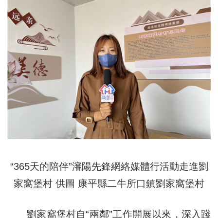
“365天的陪伴”瀋陽先鋒網絡媒體行活動走進劉
家窩堡村 供圖 康平縣二牛所口鎮劉家窩堡村
劉家窩堡村自“兩鄰”工作開展以來，深入踐