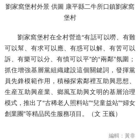
劉家窩堡村外景
供圖
康平縣二牛所口鎮劉家窩
堡村
劉家窩堡村
在全村營造“有話可以嘮、有難
可以幫、有求可以應、有惑可以解、有苦可以
訴、有樂可以分、有憤可以平”的“兩鄰”氛圍；
抓住增強基層黨組織建設這個關鍵詞，發揮黨
員先鋒模範作用，積極探索鄰裡互助興思想、
生産互助興産業、鄉風互助興文明的基層治理
模式，推出了“古稀老人照料站”“兒童益站”“婦女
創業團”等精品民生服務項目。（文 王巍）
編輯：黃非