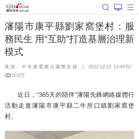
瀋陽市康平縣劉家窩堡村：服
務民生 用“互助”打造基層治理新
模式
來源：中央廣電總台國際在線
|
2022-12-21 13:49:52
10.5万
近日，“365天的陪伴”瀋陽先鋒網絡媒體行
活動走進瀋陽市康平縣二牛所口鎮劉家窩堡
村。