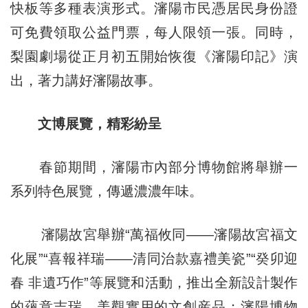
快板等多種表演形式。瀋陽市民憑居民身份證
可免費領取公益門票，每人限領一張。同時，
梨園劇場從正月初五開始恢復《瀋陽印記》演
出，著力講好瀋陽故事。
文博展覽，精彩紛呈
春節期間，瀋陽市內部分博物館將舉辦一
系列特色展覽，傳遞濃濃年味。
瀋陽故宮舉辦“萬福攸同——瀋陽故宮福文
化展”“喜報祥瑞——清同治款嘉禮美瓷”“癸卯迎
春 非遺巧作”等展覽和活動，推出全新設計製作
的蘊意吉瑞、美觀實用的文創産品；瀋陽博物