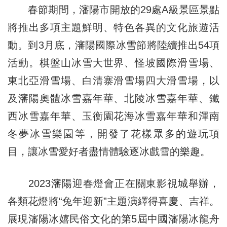
春節期間，瀋陽市開放的29處A級景區景點
將推出多項主題鮮明、特色各異的文化旅遊活
動。到3月底，瀋陽國際冰雪節將陸續推出54項
活動。棋盤山冰雪大世界、怪坡國際滑雪場、
東北亞滑雪場、白清寨滑雪場四大滑雪場，以
及瀋陽奧體冰雪嘉年華、北陵冰雪嘉年華、鐵
西冰雪嘉年華、玉衡園花海冰雪嘉年華和渾南
冬夢冰雪樂園等，開發了花樣眾多的遊玩項
目，讓冰雪愛好者盡情體驗逐冰戲雪的樂趣。
2023瀋陽迎春燈會正在關東影視城舉辦，
各類花燈將“兔年迎新”主題演繹得喜慶、吉祥。
展現瀋陽冰嬉民俗文化的第5屆中國瀋陽冰龍舟