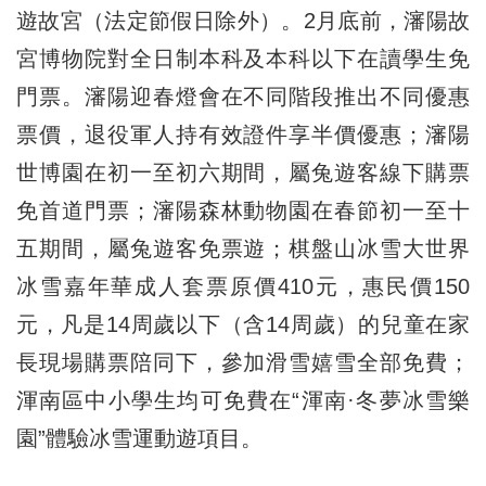
遊故宮（法定節假日除外）。2月底前，瀋陽故
宮博物院對全日制本科及本科以下在讀學生免
門票。瀋陽迎春燈會在不同階段推出不同優惠
票價，退役軍人持有效證件享半價優惠；瀋陽
世博園在初一至初六期間，屬兔遊客線下購票
免首道門票；瀋陽森林動物園在春節初一至十
五期間，屬兔遊客免票遊；棋盤山冰雪大世界
冰雪嘉年華成人套票原價410元，惠民價150
元，凡是14周歲以下（含14周歲）的兒童在家
長現場購票陪同下，參加滑雪嬉雪全部免費；
渾南區中小學生均可免費在“渾南·冬夢冰雪樂
園”體驗冰雪運動遊項目。