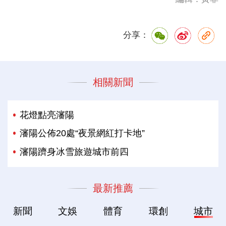
分享：
相關新聞
花燈點亮瀋陽
瀋陽公佈20處“夜景網紅打卡地”
瀋陽躋身冰雪旅遊城市前四
最新推薦
新聞
文娛
體育
環創
城市