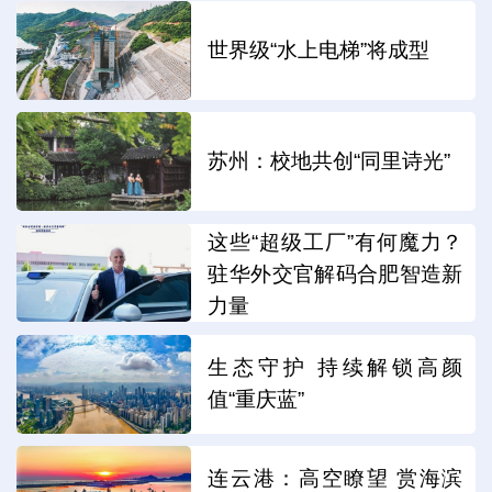
世界级“水上电梯”将成型
苏州：校地共创“同里诗光”
这些“超级工厂”有何魔力？
驻华外交官解码合肥智造新
力量
生态守护 持续解锁高颜
值“重庆蓝”
连云港：高空瞭望 赏海滨