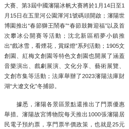
大賽、第3屆中國瀋陽冰帆大賽將於1月14日至
1
月
15日在五里河公園渾河1號碼頭開啟；瀋陽世
博園推出“春節獅王鬧春”“春節鼓舞迎福”以及首
次攀冰公開賽等活動；沈北新區稻夢小鎮推
出“戲冰雪，看煙花，賞綵燈”系列活動；1905文
創園、紅梅文創園等特色文創園也開展了涵蓋
音樂演出、戲劇展演、文化分享、藝術展覽、
文創市集等活動；法庫舉辦了2023瀋陽法庫財
湖“大遼文化”冬捕節。
據悉，瀋陽各景區景點還推出了門票優惠
舉措。瀋陽故宮博物院每天推出1000張瀋陽居
民電子預約票，享門票半價政策，也就是25元