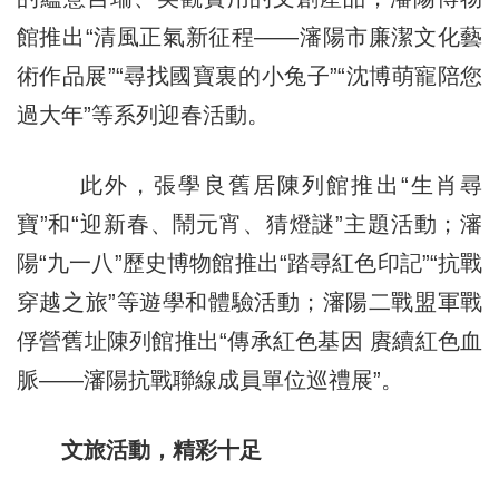
館推出“清風正氣新征程——瀋陽市廉潔文化藝
術作品展”“尋找國寶裏的小兔子”“沈博萌寵陪您
過大年”等系列迎春活動。
此外，張學良舊居陳列館推出“生肖尋
寶”和“迎新春、鬧元宵、猜燈謎”主題活動；瀋
陽“九一八”歷史博物館推出“踏尋紅色印記”“抗戰
穿越之旅”等遊學和體驗活動；瀋陽二戰盟軍戰
俘營舊址陳列館推出“傳承紅色基因 賡續紅色血
脈——瀋陽抗戰聯線成員單位巡禮展”。
文旅活動，精彩十足