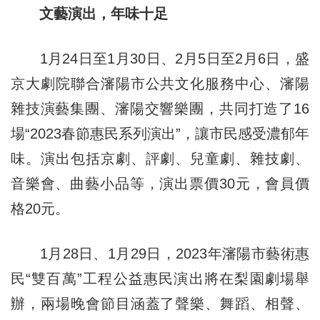
文藝演出，年味十足
1月24日至
1月
30日、2月5日至
2月
6日，盛
京大劇院聯合瀋陽市公共文化服務中心、瀋陽
雜技演藝集團、瀋陽交響樂團，共同打造了16
場“2023春節惠民系列演出”，讓市民感受濃郁年
味。演出包括京劇、評劇、兒童劇、雜技劇、
音樂會、曲藝小品等，演出票價30元，會員價
格20元。
1月28日、
1月
29日，2023年瀋陽市藝術惠
民“雙百萬”工程公益惠民演出將在梨園劇場舉
辦，兩場晚會節目涵蓋了聲樂、舞蹈、相聲、