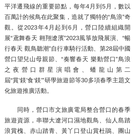
平洋遷飛線的重要節點，每年4月到5月，數以
百萬計的候鳥在此聚集，造就了獨特的“鳥浪”奇
觀。從2023年4月起到6月，營口陸續組織開
展“鳶舞春天 翱翔遼濱”2023風箏放飛展演、“暢
行春天 觀鳥聽潮”自行車騎行活動、第28屆中國
營口望兒山母親節、“奏響春天 樂動營口”鳥浪
之夜營口群星演唱會、蟠龍山第二
屆“賞‘鎂’食‘鎂’”研學旅遊節等30多項春季主題文
化旅遊推廣活動。
同時，營口市文旅廣電局整合營口的春季
旅遊資源，串聯大遼河口濕地觀鳥、仙人島踏
浪賞槐、赤山踏青、黃丫口登山賞杜鵑、團山