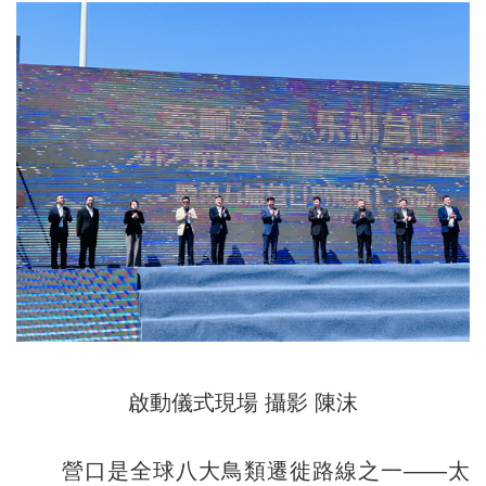
啟動儀式現場 攝影 陳沫
營口是全球八大鳥類遷徙路線之一——太