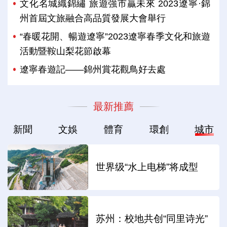
文化名城織錦繡 旅遊強市贏未來 2023遼寧·錦
州首屆文旅融合高品質發展大會舉行
“春暖花開、暢遊遼寧”2023遼寧春季文化和旅遊
活動暨鞍山梨花節啟幕
遼寧春遊記——錦州賞花觀鳥好去處
最新推薦
新聞
文娛
體育
環創
城市
世界级“水上电梯”将成型
苏州：校地共创“同里诗光”