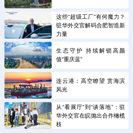
这些“超级工厂”有何魔力？
驻华外交官解码合肥智造新
力量
生态守护 持续解锁高颜
值“重庆蓝”
连云港：高空瞭望 赏海滨
风光
从“看展厅”到“谈落地”：驻
华外交官在皖抛出合作橄榄
枝