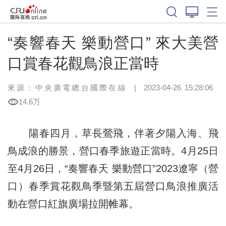
“奏響春天 樂動營口” 來大美營
口賞春花觀鳥浪正當時
來源：中央廣電總台國際在線
|
2023-04-26 15:28:06
14.6万
陽春四月，草長鶯飛，伴著夕陽入海、飛
鳥成浪的勝景，營口春季旅遊正當時。4月25日
至4月26日，“奏響春天 樂動營口”2023遼寧（營
口）春季賞花觀鳥季暨第五屆營口鳥浪推廣活
動在營口紅旗廣場拉開帷幕。