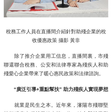
稅務工作人員在直播間介紹針對助殘企業的稅
收優惠政策 攝影 黃非
除了推介企業用工信息，直播間裏，市殘
聯還聯合稅務、公安和法律專家為殘疾人和助
殘愛心企業帶來了暖心惠民政策和法律諮詢。
“廣泛引導+重點幫扶” 助力殘疾人實現夢想
就業是民生之本。近年來，瀋陽市殘聯堅