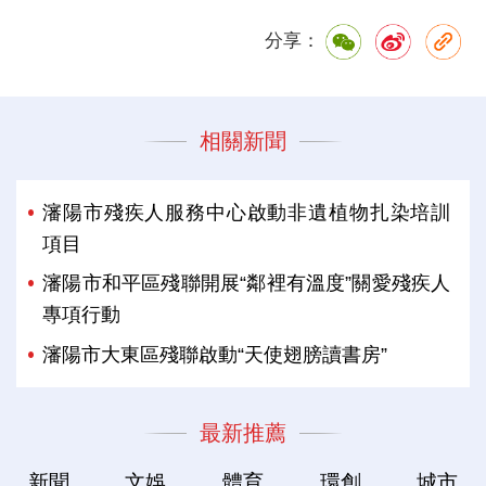
分享：
相關新聞
瀋陽市殘疾人服務中心啟動非遺植物扎染培訓
項目
瀋陽市和平區殘聯開展“鄰裡有溫度”關愛殘疾人
專項行動
瀋陽市大東區殘聯啟動“天使翅膀讀書房”
最新推薦
新聞
文娛
體育
環創
城市