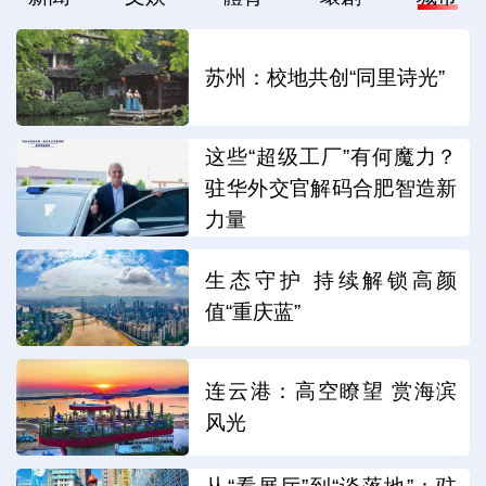
苏州：校地共创“同里诗光”
这些“超级工厂”有何魔力？
驻华外交官解码合肥智造新
力量
生态守护 持续解锁高颜
值“重庆蓝”
连云港：高空瞭望 赏海滨
风光