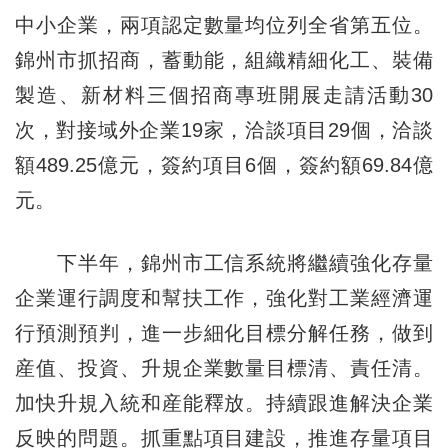
中小企業，兩項認定數量均位列全省第五位。
錦州市抓招商，蓄動能，組織精細化工、裝備
製造、新材料三個招商專班開展走請活動30
次，對接域外企業19家，洽談項目29個，洽談
額489.25億元，簽約項目6個，簽約額69.84億
元。
下半年，錦州市工信系統將繼續強化存量
企業運行調度和幫扶工作，強化對工業經濟運
行預測預判，進一步細化目標分解任務，做到
産值、投資、升規企業數量目標清、責任清。
加快升規入統和産能釋放。持續跟進解決企業
反映的問題。抓重點項目建設，推進存量項目