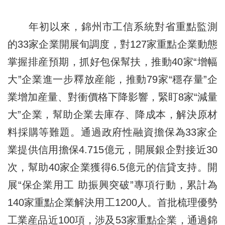
年初以來，錦州市工信系統對省重點監測
的33家企業開展旬調度，對127家重點企業動態
掌握排産預期，抓好包保幫扶，推動40家“增幅
大”企業進一步釋放産能，推動79家“穩存量”企
業增加産量、對衝價格下降影響，緊盯8家“減量
大”企業，幫助企業去庫存、降成本，解決原材
料採購等難題。通過政府性融資擔保為33家企
業提供信用擔保4.715億元，開展銀企對接近30
次，幫助40家企業獲得6.5億元的信貸支持。開
展“保企業用工 助振興突破”專項行動，累計為
140家重點企業解決用工1200人。首批梳理優勢
工業産品近100項，涉及53家重點企業，通過錦