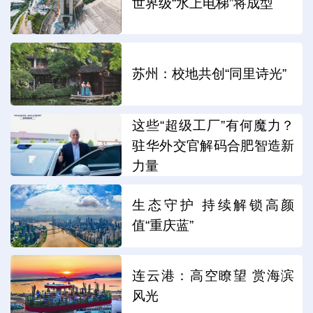
世界级“水上电梯”将成型
苏州：校地共创“同里诗光”
这些“超级工厂”有何魔力？
驻华外交官解码合肥智造新
力量
生态守护 持续解锁高颜
值“重庆蓝”
连云港：高空瞭望 赏海滨
风光