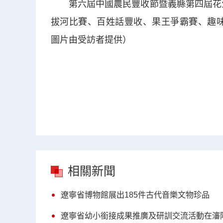
第六屆中國農民豐收節暨義縣第四屆花生節
拔河比賽、百姓話豐收、果王爭霸賽、趣味
圖片由受訪者提供）
相關新聞
遼寧省博物館展出185件古代音樂文物珍品
遼寧省幼小銜接成果推廣及研訓交流活動在瀋