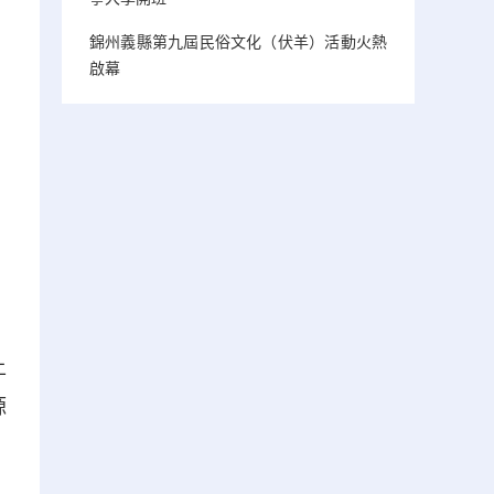
錦州義縣第九屆民俗文化（伏羊）活動火熱
啟幕
上
源