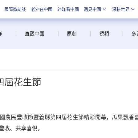
國際微訪談
老外在中國
外媒看中國
遇見中國
深耕世界
洋
直觀中國
原創
視頻
多
四屆花生節
國農民豐收節暨義縣第四屆花生節精彩開幕，瓜果飄香
豐收、共享喜悅。