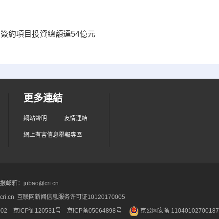
個簽約項目投資總額達54億元
更多連結
網站聲明
友情連結
網上有害信息舉報專區
箱：jubao@cri.cn
ri.cn 互联网新闻信息服务许可证10120170005
2 京ICP证120531号
京ICP备05064898号
京公网安备 1104010270018