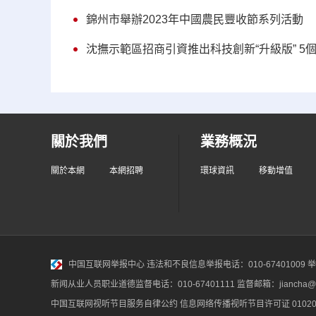
錦州市舉辦2023年中國農民豐收節系列活動
沈撫示範區招商引資推出科技創新“升級版” 5
關於我們
業務概況
關於本網
本網招聘
環球資訊
移動增值
中国互联网举报中心
违法和不良信息举报电话：010-67401009 举报邮
新闻从业人员职业道德监督电话：010-67401111 监督邮箱：jiancha@c
中国互联网视听节目服务自律公约
信息网络传播视听节目许可证 010200