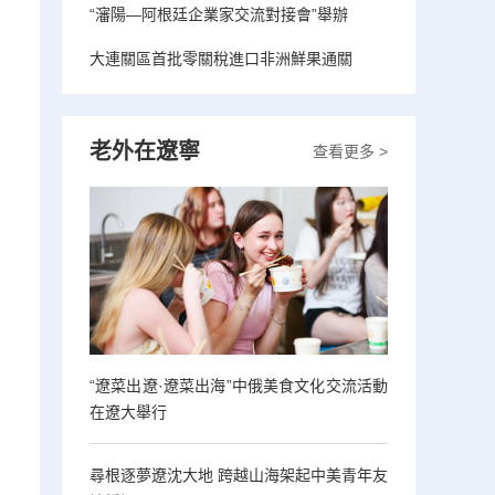
“瀋陽—阿根廷企業家交流對接會”舉辦
大連關區首批零關稅進口非洲鮮果通關
老外在遼寧
查看更多 >
“遼菜出遼·遼菜出海”中俄美食文化交流活動
在遼大舉行
尋根逐夢遼沈大地 跨越山海架起中美青年友