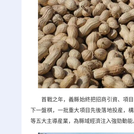
首戰之年，義縣始終把招商引資、項目建
下一盤棋，一批重大項目先後落地投産，構
等五大主導産業，為縣域經濟注入強勁動能