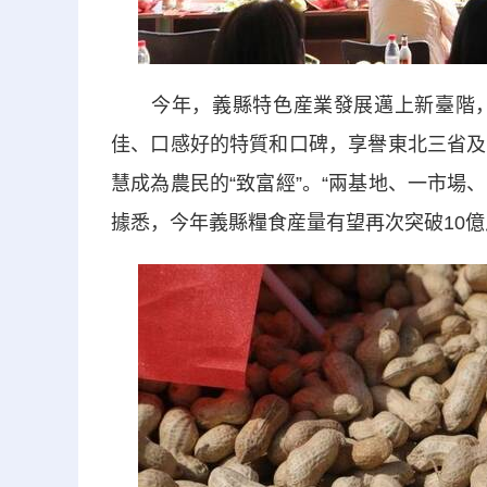
今年，義縣特色産業發展邁上新臺階，
佳、口感好的特質和口碑，享譽東北三省及
慧成為農民的“致富經”。“兩基地、一市場
據悉，今年義縣糧食産量有望再次突破10