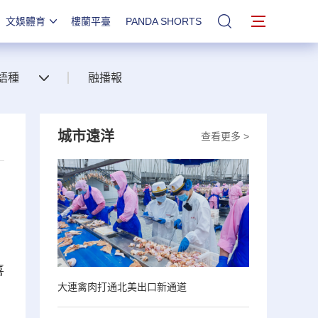
文娛體育
樓蘭平臺
PANDA SHORTS
站內搜索
語種
融播報
城市遠洋
查看更多 >
喜
大連禽肉打通北美出口新通道