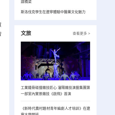
誼橋梁
斯洛伐克學生在遼寧體驗中醫藥文化魅力
質
文旅
查看更多 >
智
。
工業鐵骨碰撞雜技匠心 瀋陽雜技演藝集團第
一部室內實景雜技《啟飛》首演
《新時代農村題材青年編劇人才培訓》在遼
寧大學開班