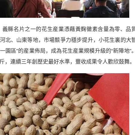
義縣名片之一的花生産業憑藉黃麴黴素含量為零、品
河北、山東等地，市場競爭力穩步提升，小花生裏的大
、一園區”的産業佈局，成為花生産業規模升級的“新陣地”
億斤，連續三年創歷史最好水準，豐收成果令人歡欣鼓舞。