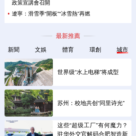
政策宣講會召開
遼寧：滑雪季“開板”“冰雪熱”再燃
最新推薦
新聞
文娛
體育
環創
城市
世界级“水上电梯”将成型
苏州：校地共创“同里诗光”
这些“超级工厂”有何魔力？
驻华外交官解码合肥智造新