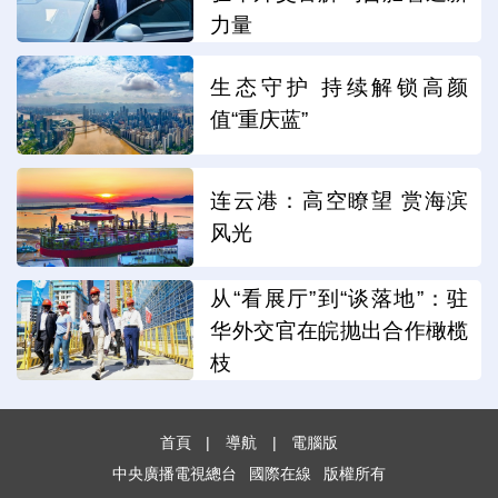
力量
生态守护 持续解锁高颜
值“重庆蓝”
连云港：高空瞭望 赏海滨
风光
从“看展厅”到“谈落地”：驻
华外交官在皖抛出合作橄榄
枝
首頁
|
導航
|
電腦版
中央廣播電視總台
國際在線
版權所有