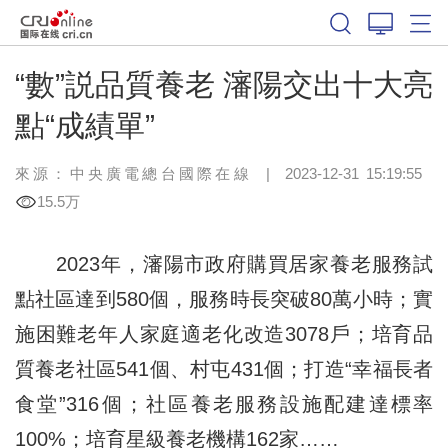
“數”説品質養老 瀋陽交出十大亮
點“成績單”
來源：中央廣電總台國際在線
|
2023-12-31 15:19:55
15.5万
2023年，瀋陽市政府購買居家養老服務試
點社區達到580個，服務時長突破80萬小時；實
施困難老年人家庭適老化改造3078戶；培育品
質養老社區541個、村屯431個；打造“幸福長者
食堂”316個；社區養老服務設施配建達標率
100%；培育星級養老機構162家……