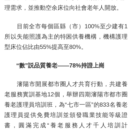
理需求，並推動空余床位向社會老年人開放。
目前全市每個區縣（市）100%至少建有1
所以失能照護為主的特困供養機構，機構護理
型床位佔比由55%提高至80%。
“數”説品質養老——78%持證上崗
瀋陽市開展都市圈人才共育行動，共建養
老服務實訓基地12個，舉辦四期瀋陽市都市圈
養老護理員培訓班，為“七市一區”的833名養老
護理員提供免費培訓並頒發職業技能等級證
書，圓滿完成“養老服務人才千人培訓計