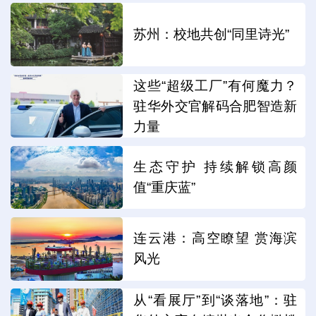
苏州：校地共创“同里诗光”
这些“超级工厂”有何魔力？
驻华外交官解码合肥智造新
力量
生态守护 持续解锁高颜
值“重庆蓝”
连云港：高空瞭望 赏海滨
风光
从“看展厅”到“谈落地”：驻