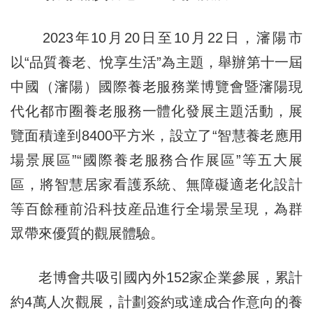
2023年10月20日至
10月
22日，瀋陽市
以“品質養老、悅享生活”為主題，舉辦第十一屆
中國（瀋陽）國際養老服務業博覽會暨瀋陽現
代化都市圈養老服務一體化發展主題活動，展
覽面積達到8400平方米，設立了“智慧養老應用
場景展區”“國際養老服務合作展區”等五大展
區，將智慧居家看護系統、無障礙適老化設計
等百餘種前沿科技産品進行全場景呈現，為群
眾帶來優質的觀展體驗。
老博會共吸引國內外152家企業參展，累計
約4萬人次觀展，計劃簽約或達成合作意向的養