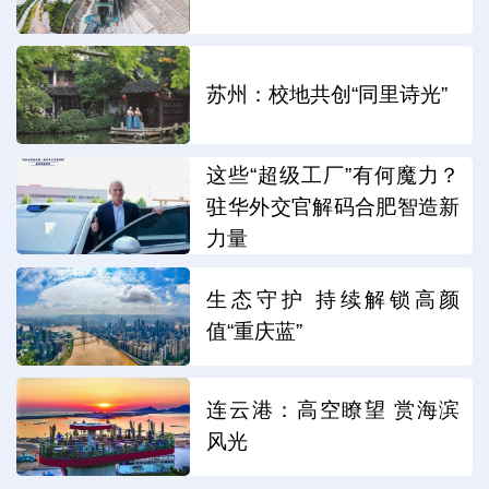
苏州：校地共创“同里诗光”
这些“超级工厂”有何魔力？
驻华外交官解码合肥智造新
力量
生态守护 持续解锁高颜
值“重庆蓝”
连云港：高空瞭望 赏海滨
风光