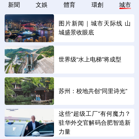
新聞
文娛
體育
環創
城市
图片新闻｜城市天际线 山
城盛景收眼底
世界级“水上电梯”将成型
苏州：校地共创“同里诗光”
这些“超级工厂”有何魔力？
驻华外交官解码合肥智造新
力量