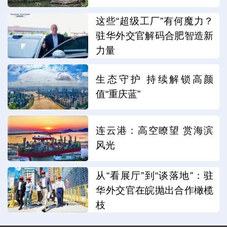
这些“超级工厂”有何魔力？
驻华外交官解码合肥智造新
力量
生态守护 持续解锁高颜
值“重庆蓝”
连云港：高空瞭望 赏海滨
风光
从“看展厅”到“谈落地”：驻
华外交官在皖抛出合作橄榄
枝