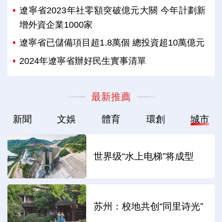
遼寧省2023年社零額突破億元大關 今年計劃新
增外資企業1000家
遼寧省已儲備項目超1.8萬個 總投資超10萬億元
2024年遼寧省辦好民生實事清單
最新推薦
新聞
文娛
體育
環創
城市
世界级“水上电梯”将成型
苏州：校地共创“同里诗光”