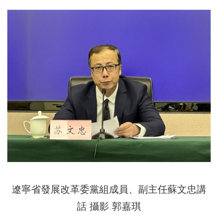
遼寧省發展改革委黨組成員、副主任蘇文忠講
話 攝影 郭嘉琪