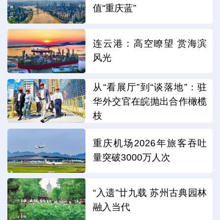
值“重庆蓝”
连云港：高空瞭望 赏海滨
风光
从“看展厅”到“谈落地”：驻
华外交官在皖抛出合作橄榄
枝
重庆机场2026年旅客吞吐
量突破3000万人次
“入遗”廿九载 苏州古典园林
融入当代