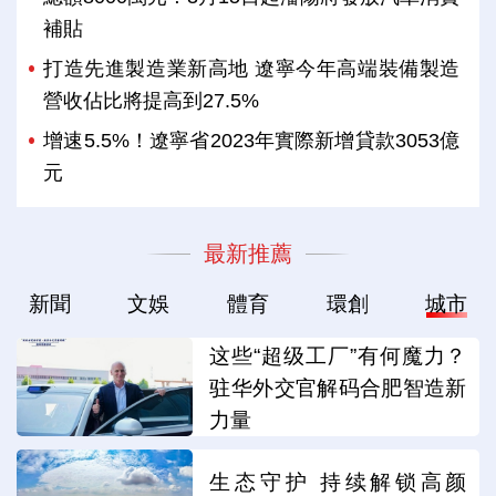
補貼
打造先進製造業新高地 遼寧今年高端裝備製造
營收佔比將提高到27.5%
增速5.5%！遼寧省2023年實際新增貸款3053億
元
最新推薦
新聞
文娛
體育
環創
城市
这些“超级工厂”有何魔力？
驻华外交官解码合肥智造新
力量
生态守护 持续解锁高颜