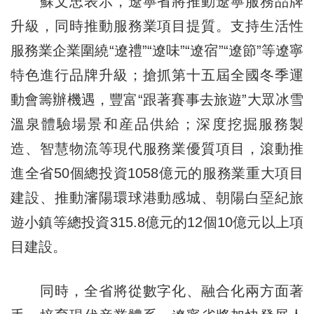
蘇文忠表示，遼寧省將推動遼寧服務品牌
升級，同時推動服務業項目提質。支持生活性
服務業企業圍繞“遼禮”“遼味”“遼宿”“遼節”等遼寧
特色進行品牌升級；搶抓第十五屆全國冬季運
動會籌辦機遇，豐富“跟著賽事去旅遊”大眾冰雪
溫泉體驗場景和産品供給；深度挖掘服務製
造、智慧物流等現代服務業優質項目，滾動推
進全省50個總投資1058億元的服務業重大項目
建設、推動瀋陽環球港動感城、朝陽白堊紀旅
遊小鎮等總投資315.8億元的12個10億元以上項
目建設。
同時，全省將從數字化、融合化兩方面著