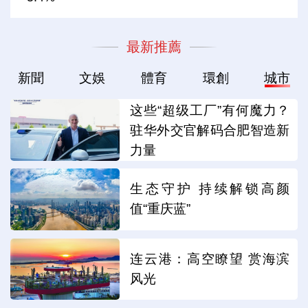
最新推薦
新聞
文娛
體育
環創
城市
这些“超级工厂”有何魔力？
驻华外交官解码合肥智造新
力量
生态守护 持续解锁高颜
值“重庆蓝”
连云港：高空瞭望 赏海滨
风光