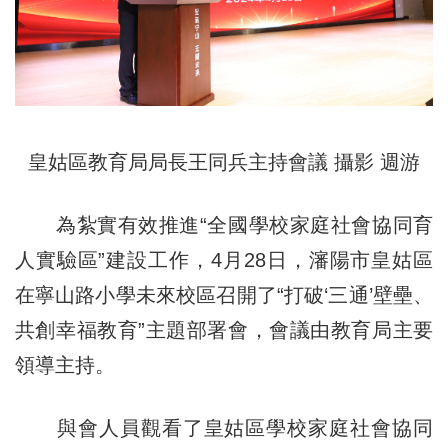
皇姑區教育局局長王同兵主持會議 攝影 週游
為紮實有效推進“全國學校家庭社會協同育
人實驗區”建設工作，4月28日，瀋陽市皇姑區
在寧山路小學未來校區召開了“打破‘三通’壁壘、
共創幸福教育”主題部署會，會議由教育局主要
領導主持。
與會人員觀看了皇姑區學校家庭社會協同