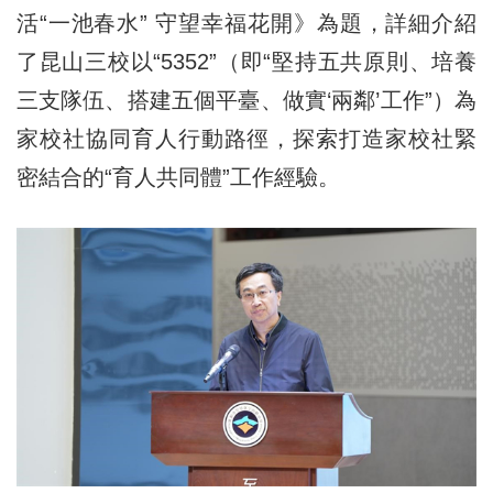
活“一池春水” 守望幸福花開》為題，詳細介紹
了昆山三校以“5352”（即“堅持五共原則、培養
三支隊伍、搭建五個平臺、做實‘兩鄰’工作”）為
家校社協同育人行動路徑，探索打造家校社緊
密結合的“育人共同體”工作經驗。