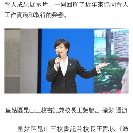
育人成果展示片，一同回顧了近年來協同育人
工作實踐和取得的榮譽。
皇姑區昆山三校書記兼校長王艷發言 攝影 週游
皇姑區昆山三校書記兼校長王艷以《激