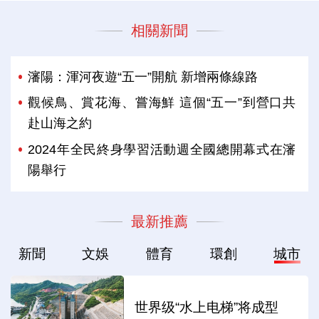
相關新聞
瀋陽：渾河夜遊“五一”開航 新增兩條線路
觀候鳥、賞花海、嘗海鮮 這個“五一”到營口共
赴山海之約
2024年全民終身學習活動週全國總開幕式在瀋
陽舉行
最新推薦
新聞
文娛
體育
環創
城市
世界级“水上电梯”将成型