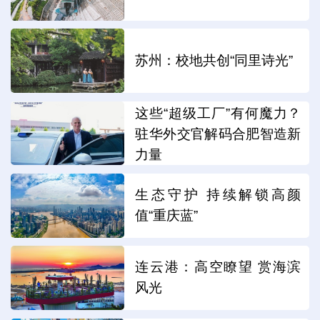
苏州：校地共创“同里诗光”
这些“超级工厂”有何魔力？
驻华外交官解码合肥智造新
力量
生态守护 持续解锁高颜
值“重庆蓝”
连云港：高空瞭望 赏海滨
风光