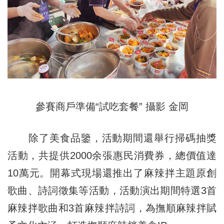
參賽商戶準備“試吃套餐” 攝影 金岡
除了美食品鑒，活動期間還舉行掃碼抽獎
活動，共提供2000余張惠民消費券，總價值達
10萬元。開幕式現場還推出了麻辣拌主題原創
歌曲、詩詞徵集等活動，活動演出期間特選3首
麻辣拌歌曲和3首麻辣拌詩詞，為撫順麻辣拌賦