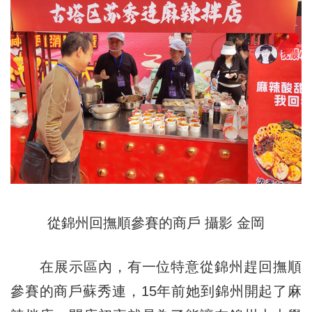
從錦州回撫順參賽的商戶 攝影 金岡
在展示區內，有一位特意從錦州趕回撫順
參賽的商戶蘇秀連，15年前她到錦州開起了麻