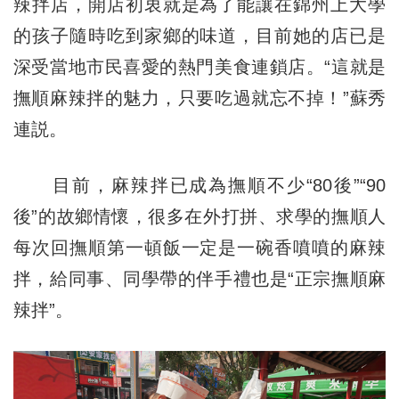
辣拌店，開店初衷就是為了能讓在錦州上大學
的孩子隨時吃到家鄉的味道，目前她的店已是
深受當地市民喜愛的熱門美食連鎖店。“這就是
撫順麻辣拌的魅力，只要吃過就忘不掉！”蘇秀
連説。
目前，麻辣拌已成為撫順不少“80後”“90
後”的故鄉情懷，很多在外打拼、求學的撫順人
每次回撫順第一頓飯一定是一碗香噴噴的麻辣
拌，給同事、同學帶的伴手禮也是“正宗撫順麻
辣拌”。