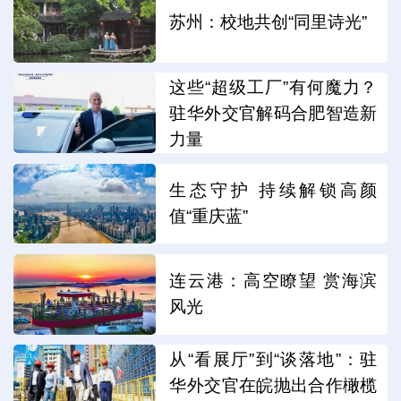
苏州：校地共创“同里诗光”
这些“超级工厂”有何魔力？
驻华外交官解码合肥智造新
力量
生态守护 持续解锁高颜
值“重庆蓝”
连云港：高空瞭望 赏海滨
风光
从“看展厅”到“谈落地”：驻
华外交官在皖抛出合作橄榄