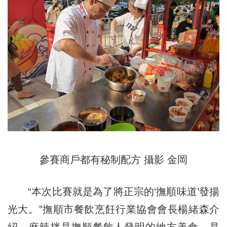
參賽商戶都有秘制配方 攝影 金岡
“本次比賽就是為了將正宗的‘撫順味道’發揚
光大。”撫順市餐飲烹飪行業協會會長楊緒森介