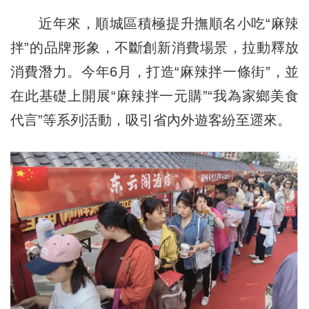
近年來，順城區積極提升撫順名小吃“麻辣
拌”的品牌形象，不斷創新消費場景，拉動釋放
消費潛力。今年6月，打造“麻辣拌一條街”，並
在此基礎上開展“麻辣拌一元購”“我為家鄉美食
代言”等系列活動，吸引省內外遊客紛至遝來。