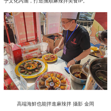
予文化內涵，打造撫順麻辣拌美食IP。
高端海鮮也能拌進麻辣拌 攝影 金岡