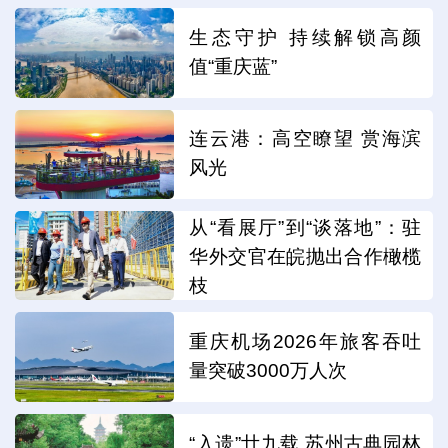
生态守护 持续解锁高颜
值“重庆蓝”
连云港：高空瞭望 赏海滨
风光
从“看展厅”到“谈落地”：驻
华外交官在皖抛出合作橄榄
枝
重庆机场2026年旅客吞吐
量突破3000万人次
“入遗”廿九载 苏州古典园林