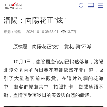
瀋陽：向陽花正“炫”
來源：
遼望
|
2024-10-10 09:36:01
13.7万
原標題：向陽花正“炫”，賞花“興”不減
10月9日，儘管國慶假期已悄然落幕，瀋陽
北陵公園內的向日葵花海卻依然花開正艷，吸
引了大量遊客前來觀賞。在這片絢爛的花海
中，遊客們暢遊其中，拍照打卡，歡聲笑語不
斷，盡情享受著秋日的美景與自然的饋贈。