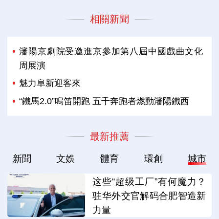
相關新聞
瀋陽京劇院受邀進京參加第八屆中國戲曲文化
周展演
魅力阜新迎客來
“鐵馬2.0”鳴笛開跑 五千奔跑者燃動瀋陽鐵西
最新推薦
新聞
文娛
體育
環創
城市
这些“超级工厂”有何魔力？
驻华外交官解码合肥智造新
力量