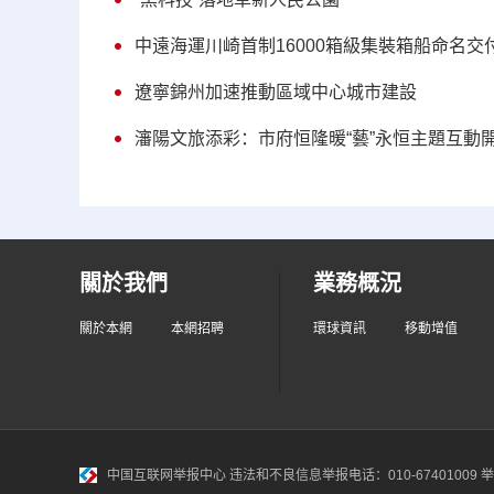
中遠海運川崎首制16000箱級集裝箱船命名交
遼寧錦州加速推動區域中心城市建設
瀋陽文旅添彩：市府恒隆暖“藝”永恒主題互動
關於我們
業務概況
關於本網
本網招聘
環球資訊
移動增值
中国互联网举报中心
违法和不良信息举报电话：010-67401009 举报邮