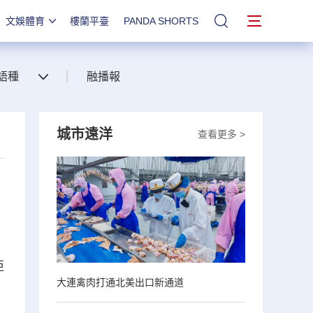
文娛體育
樓蘭平臺
PANDA SHORTS
站內搜索
語種
融播報
城市遠洋
查看更多 >
亞
大連禽肉打通北美出口新通道