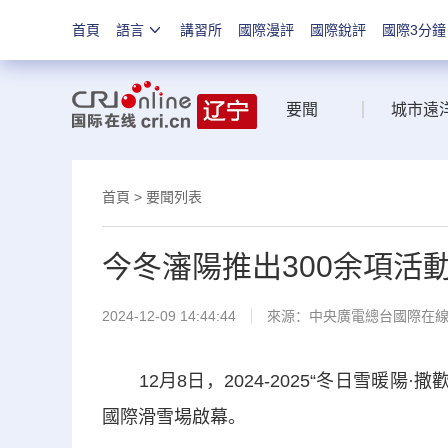
首頁
語言
講習所
國際漫評
國際銳評
國際3分鐘
要聞
城市遠
首頁
>
要聞列表
今冬瀋陽推出300余項活
2024-12-09 14:44:44
來源：中央廣電總台國際在
12月8日，2024-2025“冬日雪暖陽
國際滑雪場啟幕。