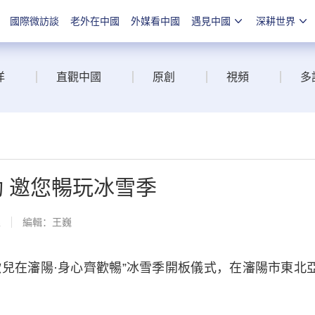
國際微訪談
老外在中國
外媒看中國
遇見中國
深耕世界
洋
直觀中國
原創
視頻
多
動 邀您暢玩冰雪季
線
編輯：王巍
·撒歡兒在瀋陽·身心齊歡暢”冰雪季開板儀式，在瀋陽市東北