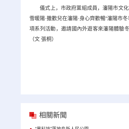
儀式上，市政府黨組成員，瀋陽市文化旅遊和
雪暖陽·撒歡兒在瀋陽·身心齊歡暢”瀋陽市冬
項系列活動，邀請國內外遊客來瀋陽體驗冬
（文 張桐）
相關新聞
“黑科技”落地阜新人民公園