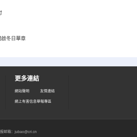
付
開啟冬日華章
更多連結
網站聲明
友情連結
網上有害信息舉報專區
箱：jubao@cri.cn