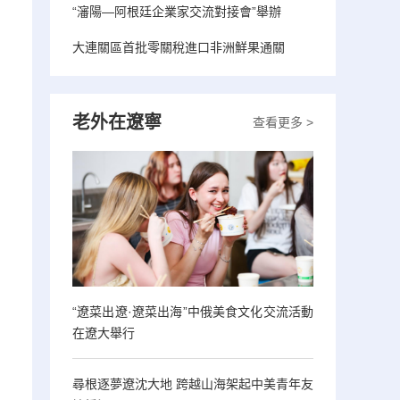
“瀋陽—阿根廷企業家交流對接會”舉辦
大連關區首批零關稅進口非洲鮮果通關
老外在遼寧
查看更多 >
“遼菜出遼·遼菜出海”中俄美食文化交流活動
在遼大舉行
尋根逐夢遼沈大地 跨越山海架起中美青年友