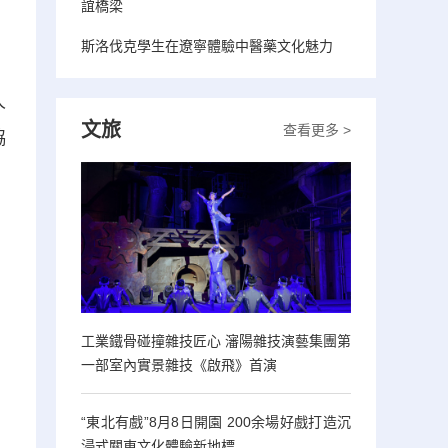
誼橋梁
斯洛伐克學生在遼寧體驗中醫藥文化魅力
人
文旅
查看更多 >
協
工業鐵骨碰撞雜技匠心 瀋陽雜技演藝集團第
一部室內實景雜技《啟飛》首演
“東北有戲”8月8日開園 200余場好戲打造沉
浸式關東文化體驗新地標