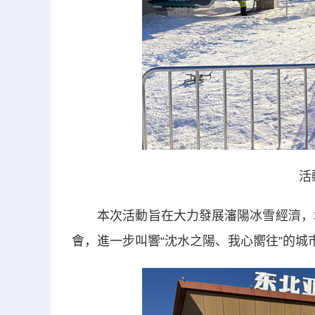
活
本次活動旨在大力發展瀋陽冰雪經濟，培育
會，進一步叫響“沈水之陽、我心嚮往”的