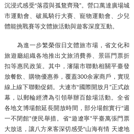
沉浸式感受“落霞與孤鶩齊飛”。營口萬達廣場城
市運動會、破風騎行大賽、寵物運動會、少兒
體能挑戰賽等文體旅活動與遊客深度互動。
為進一步繁榮假日文體旅市場，省文化和
旅遊廳組織各地推出文旅消費券、景區門票折
扣等惠民政策。其中，瀋陽市聯動相關平臺發
放餐飲、購物優惠券，覆蓋300余家商戶，實現
線上線下聯動促銷。大連市“國際開放月”正式啟
幕，以郵輪經濟為引領舉辦百餘場活動。全省
各地文博場館延長開放時間，部分場館實行“週
一不閉館”便民舉措。省“遊遼寧”平臺萬張門票
大放送，讓八方來客深切感受“山海有情 天遼地