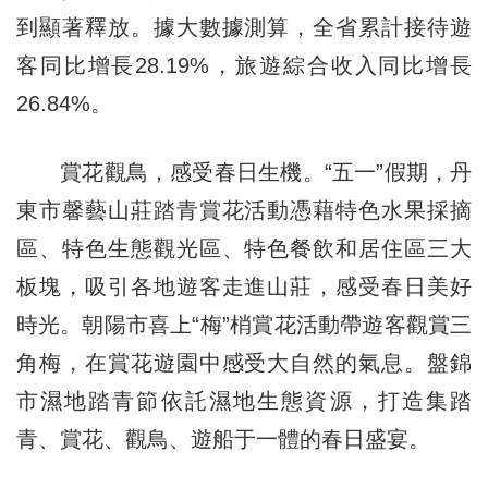
到顯著釋放。據大數據測算，全省累計接待遊
客同比增長28.19%，旅遊綜合收入同比增長
26.84%。
賞花觀鳥，感受春日生機。“五一”假期，丹
東市馨藝山莊踏青賞花活動憑藉特色水果採摘
區、特色生態觀光區、特色餐飲和居住區三大
板塊，吸引各地遊客走進山莊，感受春日美好
時光。朝陽市喜上“梅”梢賞花活動帶遊客觀賞三
角梅，在賞花遊園中感受大自然的氣息。盤錦
市濕地踏青節依託濕地生態資源，打造集踏
青、賞花、觀鳥、遊船于一體的春日盛宴。