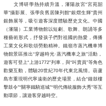
文博研學熱持續升溫，瀋陽故宮“宮苑韶
華”攝影展、張學良舊居陳列館“銀熠生輝”貴州
銀飾展等，吸引遊客深度體驗歷史文化。中國
（瀋陽）工業博物館以短劇、歌舞、朗誦等多
種藝術形式，抒發孩子們對祖國的熱愛，傳播
工業文化和歌頌勞動精神。鐵嶺市蒸汽機車博
物館景區推出“穿越時光·蒸汽機車之旅”活動，
遊客可登上“上游1772”列車，與“叫賣員”等角色
歡樂互動，體驗20世紀70年代東北風情。葫蘆
島市重現明代寧遠衛的歷史場景，結合“鐘鼓樓
擊鼓令”“關寧鐵騎巡城”“明代傳統服飾大秀”等互
動環節，讓遊客穿越時空。