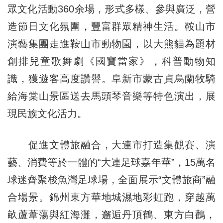
眾文化活動360余場，形式多樣、參與廣泛，營
造節日文化氛圍，豐富群眾精神生活。鞍山市
演藝集團走進鞍山市動物園，以大熊貓為題材
創排兒童歌舞劇《國寶當家》，科普動物知
識，獲遊客高度讚譽。阜新市蒙古貞烏蘭牧騎
給海棠山景區送去馬頭琴音樂等特色演出，展
現民族文化活力。
促進文體旅融合，大連市打造集觀賽、演
藝、消費等於一體的“大連足球嘉年華”，15萬名
球迷齊聚梭魚灣足球場，全面展示“文體旅商”融
合場景。錦州東方華地城濕地彩虹跑，穿越萬
畝蘆葦蕩與紅海灘，邂逅丹頂鶴、東方白鸛，