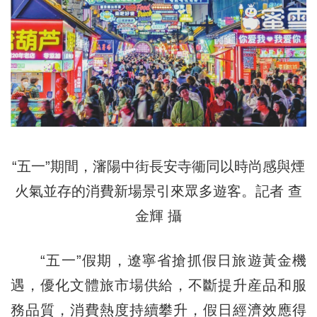
“五一”期間，瀋陽中街長安寺衚同以時尚感與煙
火氣並存的消費新場景引來眾多遊客。記者 查
金輝 攝
“五一”假期，遼寧省搶抓假日旅遊黃金機
遇，優化文體旅市場供給，不斷提升産品和服
務品質，消費熱度持續攀升，假日經濟效應得