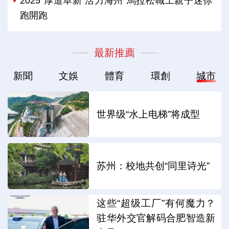
2025“厚道阜新 活力海州”馬拉松職工親子迷你
跑開跑
最新推薦
新聞
文娛
體育
環創
城市
世界级“水上电梯”将成型
苏州：校地共创“同里诗光”
这些“超级工厂”有何魔力？
驻华外交官解码合肥智造新