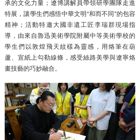
承的文化力量；遼博講解員帶領研學團隊走進
特展，讓學生們感悟中華文明“和而不同”的包容
精神；活動特邀大國非遺工匠李瑞群現場指
導，由來自魯迅美術學院附屬中等美術學校的
學生們以敦煌飛天紋樣為靈感，用烙筆在葫
蘆、宣紙上勾勒線條，感受絲路美學與遼寧烙
畫技藝的巧妙融合。