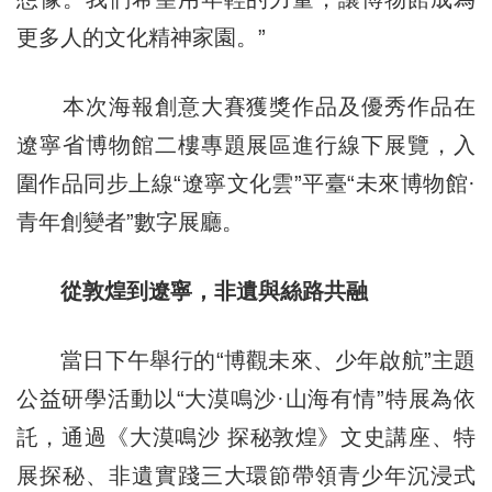
更多人的文化精神家園。”
本次海報創意大賽獲獎作品及優秀作品在
遼寧省博物館二樓專題展區進行線下展覽，入
圍作品同步上線“遼寧文化雲”平臺“未來博物館·
青年創變者”數字展廳。
從敦煌到遼寧，非遺與絲路共融
當日下午舉行的“博觀未來、少年啟航”主題
公益研學活動以“大漠鳴沙·山海有情”特展為依
託，通過《大漠鳴沙 探秘敦煌》文史講座、特
展探秘、非遺實踐三大環節帶領青少年沉浸式