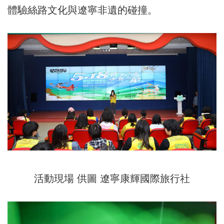
體驗絲路文化與遼寧非遺的碰撞。
活動現場 供圖 遼寧康輝國際旅行社