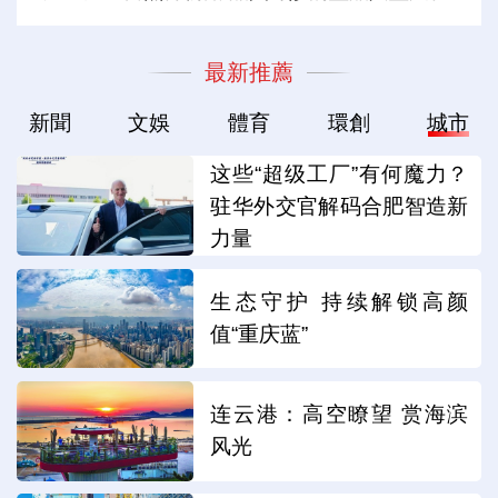
最新推薦
新聞
文娛
體育
環創
城市
这些“超级工厂”有何魔力？
驻华外交官解码合肥智造新
力量
生态守护 持续解锁高颜
值“重庆蓝”
连云港：高空瞭望 赏海滨
风光