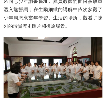
來同志少年讀書舊址。黨員教師們面向黨旗重
溫入黨誓詞；在生動細緻的講解中依次參觀了
少年周恩來當年學習、生活的場所，觀看了陳
列的珍貴歷史圖片和復原場景。