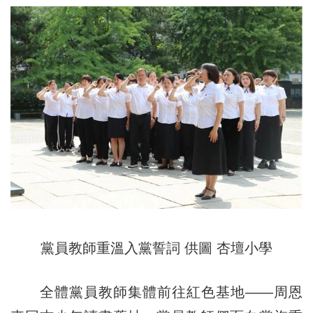
黨員教師重溫入黨誓詞 供圖 杏壇小學
全體黨員教師集體前往紅色基地——周恩