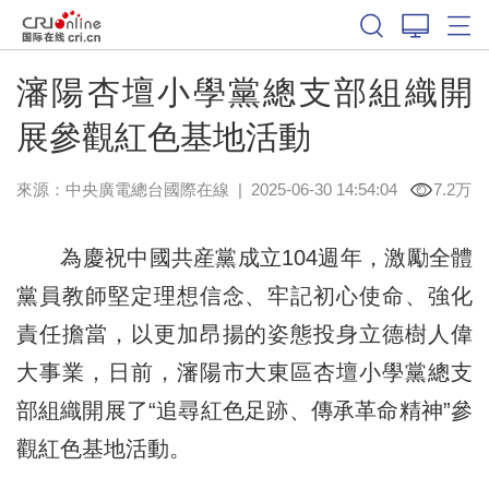
瀋陽杏壇小學黨總支部組織開
展參觀紅色基地活動
來源：中央廣電總台國際在線
|
2025-06-30 14:54:04
7.2万
為慶祝中國共産黨成立104週年，激勵全體
黨員教師堅定理想信念、牢記初心使命、強化
責任擔當，以更加昂揚的姿態投身立德樹人偉
大事業，日前，瀋陽市大東區杏壇小學黨總支
部組織開展了“追尋紅色足跡、傳承革命精神”參
觀紅色基地活動。