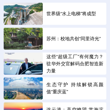
世界级“水上电梯”将成型
苏州：校地共创“同里诗光”
这些“超级工厂”有何魔力？
驻华外交官解码合肥智造新
力量
生态守护 持续解锁高颜
值“重庆蓝”
连云港：高空瞭望 赏海滨