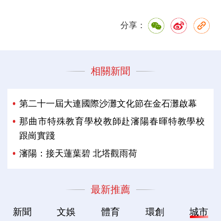
分享：
相關新聞
第二十一屆大連國際沙灘文化節在金石灘啟幕
那曲市特殊教育學校教師赴瀋陽春暉特教學校
跟崗實踐
瀋陽：接天蓮葉碧 北塔觀雨荷
最新推薦
新聞
文娛
體育
環創
城市