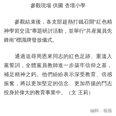
參觀現場 供圖 杏壇小學
參觀結束後，各支部趁熱打鐵召開“紅色精
神學習交流”專題研討活動，並舉行“共産黨員先
鋒崗”標識牌發放儀式。
通過追尋周恩來同志的紅色足跡、重溫入
黨誓詞，全體黨員教師進一步築牢信仰之基，
補足精神之鈣。他們紛紛表示深受教育、倍感
振奮，將以更加堅定的信念、更加昂揚的鬥志
投身於偉大的教育事業中。（文 王莉）
編輯：楊薇