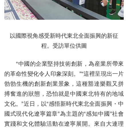
以國際視角感受新時代東北全面振興的新征
程。受訪單位供圖
“中國的企業堅持技術創新，為産業所帶來
的革命性變化令人印象深刻。”“這裡呈現出一片
勃勃生機的創新創業景象，這種豁達樂觀又拼
搏奮進的狀態，恐怕就是中國東北特有的地域
文化。”近日，以“感悟新時代東北全面振興・中
國式現代化遼寧篇章”為主題的“感知中國”社會
實踐和文化體驗活動在遼寧展開。來自大連理