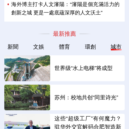
海外博主打卡人文瀋陽：“瀋陽是個充滿活力的
創新之城 更是一處底蘊深厚的人文沃土”
最新推薦
新聞
文娛
體育
環創
城市
世界级“水上电梯”将成型
苏州：校地共创“同里诗光”
这些“超级工厂”有何魔力？
驻华外交官解码合肥智造新