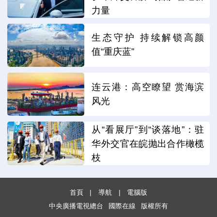
力量
生态守护 持续解锁高颜
值“重庆蓝”
连云港：高空瞭望 赏海滨
风光
从“看展厅”到“谈落地”：驻
华外交官在皖抛出合作橄榄
枝
首頁
|
導航
|
電腦版
中央廣播電視總台
國際在線
版權所有