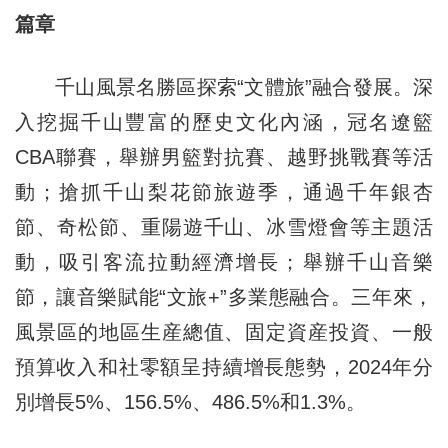
篇章
千山風景名勝區探索“文體旅”融合發展。深
入挖掘千山豐富的歷史文化內涵，冠名遼籃
CBA聯賽，舉辦男籃對抗賽、越野挑戰賽等活
動；搶抓千山梨花節旅遊季，通過千年銀杏
節、奇松節、重陽遊千山、冰雪燈會等主題活
動，吸引客流拉動經濟增長；舉辦千山音樂
節，讓音樂賦能“文旅+”多業態融合。三年來，
風景區的地區生産總值、固定資産投資、一般
預算收入和社零額呈持續增長態勢，2024年分
別增長5%、156.5%、486.5%和1.3%。