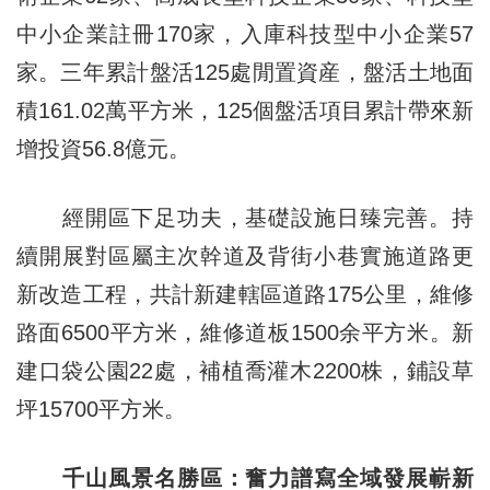
中小企業註冊170家，入庫科技型中小企業57
家。三年累計盤活125處閒置資産，盤活土地面
積161.02萬平方米，125個盤活項目累計帶來新
增投資56.8億元。
經開區下足功夫，基礎設施日臻完善。持
續開展對區屬主次幹道及背街小巷實施道路更
新改造工程，共計新建轄區道路175公里，維修
路面6500平方米，維修道板1500余平方米。新
建口袋公園22處，補植喬灌木2200株，鋪設草
坪15700平方米。
千山風景名勝區：奮力譜寫全域發展嶄新