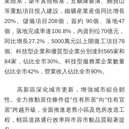
業體系，築牢實體根基，五礦陳臺溝、關寶山
等重點項目投入建設，鐵礦産業産值同比增長
20%。儲備項目208個，簽約 90個、落地47
個，落地完成率達106.8%，內資到位70億元，
同比增長27.2%，5000萬元以上開復工項目78
個。科技型企業和優質型企業分別達到565家和
84家，佔比全市30%。科技型服務業企業數量
佔比全市42%，營業收入佔比全市90%。
高新區深化城市更新，增強城市綜合韌
性。全力推動居住條件從“住有所居”向“住有宜
居”跨越升級，全面推進老舊小區及危房改造工
程，轄區道路通行效率與市容市貌品質顯著提