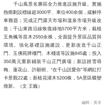
千山風景名勝區全力推進設施升級。實施
熱熔劃設標線超3000平、車位400余個，緩解停
車難題；完成正門露天市場和溫泉市場升級改
造；千山東路沿線恢復綠地5700平方米，栽植
五角楓等苗木2550余株，全面提升景區品質與
環境。強化基礎設施建設，更新改造千山正
門、玉佛苑牌樓門、木棧道等設施845處；投入
350萬元重新鋪裝千山正門廣場；新設踏雪尋
梅、蓮花山、許願樹、“在千山説愛你”等網紅打
卡景觀22處；新植花灌木5200株，5A景區蝶變
煥新。（文 王巍）
編輯：黃非