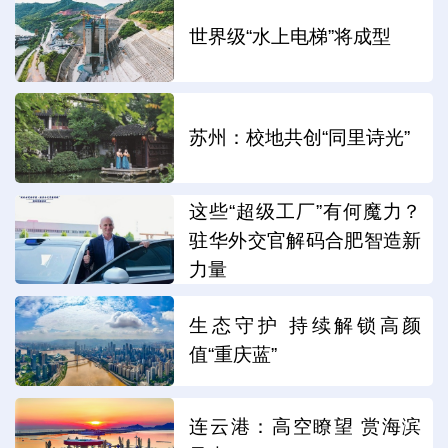
世界级“水上电梯”将成型
苏州：校地共创“同里诗光”
这些“超级工厂”有何魔力？
驻华外交官解码合肥智造新
力量
生态守护 持续解锁高颜
值“重庆蓝”
连云港：高空瞭望 赏海滨