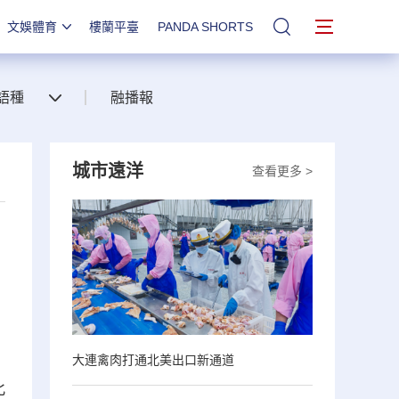
文娛體育
樓蘭平臺
PANDA SHORTS
站內搜索
語種
融播報
城市遠洋
查看更多 >
大連禽肉打通北美出口新通道
此