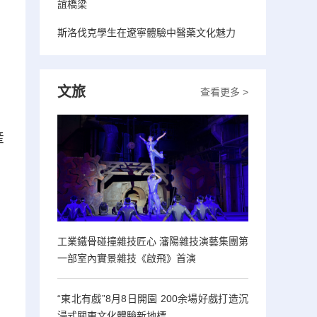
誼橋梁
斯洛伐克學生在遼寧體驗中醫藥文化魅力
文旅
查看更多 >
産
工業鐵骨碰撞雜技匠心 瀋陽雜技演藝集團第
一部室內實景雜技《啟飛》首演
“東北有戲”8月8日開園 200余場好戲打造沉
浸式關東文化體驗新地標