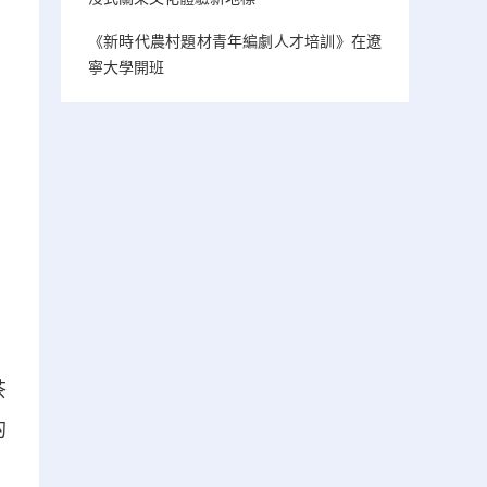
《新時代農村題材青年編劇人才培訓》在遼
寧大學開班
茶
的