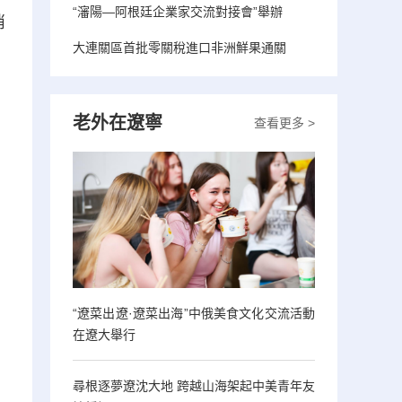
“瀋陽—阿根廷企業家交流對接會”舉辦
消
大連關區首批零關稅進口非洲鮮果通關
老外在遼寧
查看更多 >
“遼菜出遼·遼菜出海”中俄美食文化交流活動
在遼大舉行
尋根逐夢遼沈大地 跨越山海架起中美青年友