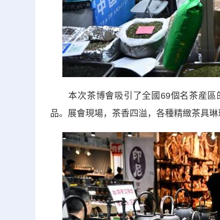
本次茶博會吸引了全國69個名茶産區的
品。展會現場，茶香四溢，各種精緻茶具琳