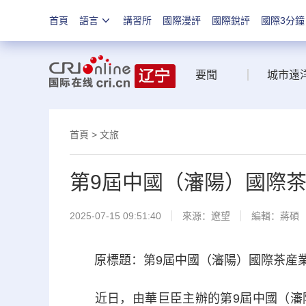
首頁
語言
講習所
國際漫評
國際銳評
國際3分鐘
要聞
城市遠
首頁
>
文旅
第9屆中國（瀋陽）國際
2025-07-15 09:51:40
來源：
遼望
編輯：蔣碩
原標題：第9屆中國（瀋陽）國際茶産業
近日，由華巨臣主辦的第9屆中國（瀋陽