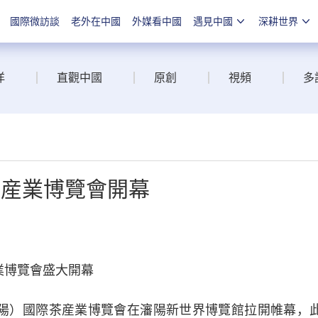
國際微訪談
老外在中國
外媒看中國
遇見中國
深耕世界
洋
直觀中國
原創
視頻
多
茶産業博覽會開幕
博覽會盛大開幕
）國際茶産業博覽會在瀋陽新世界博覽館拉開帷幕，