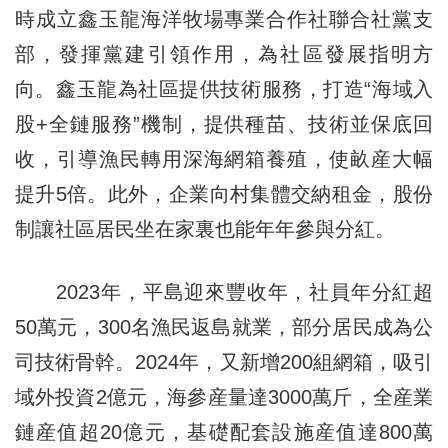
時成立鑫玉龍海洋牧場專業合作社聯合社黨支
部，發揮黨建引領作用，為社區發展指明方
向。鑫玉龍為社區提供技術服務，打造“海域入
股+全鏈服務”機制，提供種苗、技術並保底回
收，引導漁民轉用深海網箱養殖，使畝産大幅
提升5倍。此外，企業向村集體交納租金，股份
制讓社區居民坐在家裏也能年年參與分紅。
2023年，平島迎來豐收年，社員年分紅超
50萬元，300名漁民返島就業，部分居民成為公
司技術骨幹。2024年，又新增200組網箱，吸引
域外投資2億元，海參産量達3000萬斤，全産業
鏈産值超20億元，基礎配套設施産值達800萬