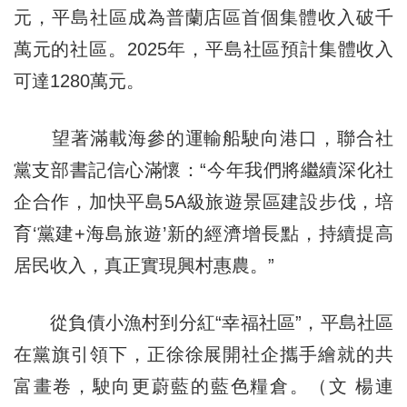
元，平島社區成為普蘭店區首個集體收入破千
萬元的社區。2025年，平島社區預計集體收入
可達1280萬元。
望著滿載海參的運輸船駛向港口，聯合社
黨支部書記信心滿懷：“今年我們將繼續深化社
企合作，加快平島5A級旅遊景區建設步伐，培
育‘黨建+海島旅遊’新的經濟增長點，持續提高
居民收入，真正實現興村惠農。”
從負債小漁村到分紅“幸福社區”，平島社區
在黨旗引領下，正徐徐展開社企攜手繪就的共
富畫卷，駛向更蔚藍的藍色糧倉。（文 楊連