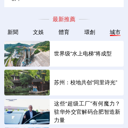
最新推薦
新聞
文娛
體育
環創
城市
世界级“水上电梯”将成型
苏州：校地共创“同里诗光”
这些“超级工厂”有何魔力？
驻华外交官解码合肥智造新
力量