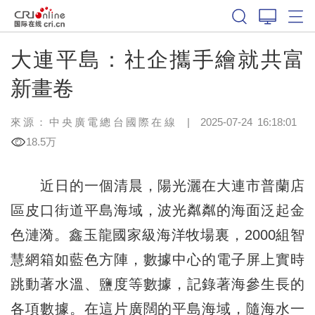
大連平島：社企攜手繪就共富
新畫卷
來源：中央廣電總台國際在線
|
2025-07-24 16:18:01
18.5万
近日的一個清晨，陽光灑在大連市普蘭店
區皮口街道平島海域，波光粼粼的海面泛起金
色漣漪。鑫玉龍國家級海洋牧場裏，2000組智
慧網箱如藍色方陣，數據中心的電子屏上實時
跳動著水溫、鹽度等數據，記錄著海參生長的
各項數據。在這片廣闊的平島海域，隨海水一