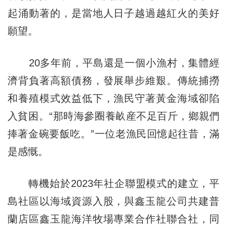
起涌動著的，是當地人日子越過越紅火的美好
願望。
20多年前，平島還是一個小漁村，集體經
濟背負著高額債務，發展舉步維艱。傳統捕撈
和養殖模式效益低下，漁民守著黃金海域卻陷
入貧困。“那時海參圈養畝産不足百斤，鄉親們
捧著金碗要飯吃。”一位老漁民回憶起往昔，滿
是感慨。
轉機始於2023年社企聯盟模式的建立，平
島社區以海域資源入股，與鑫玉龍公司共建普
蘭店區鑫玉龍海洋牧場專業合作社聯合社，同