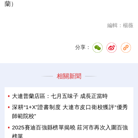
蘭）
編輯：楊薇
分享：
相關新聞
大連普蘭店區：七月五味子 成長正當時
深耕“1+X”證書制度 大連市皮口衛校獲評“優秀
師範院校”
2025賽迪百強縣榜單揭曉 莊河市再次入圍百強
榜單