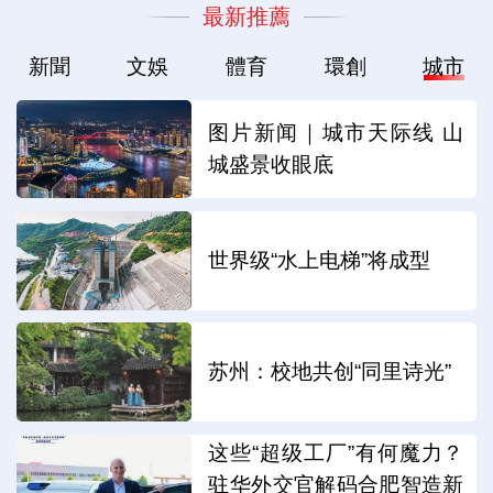
最新推薦
新聞
文娛
體育
環創
城市
图片新闻｜城市天际线 山
城盛景收眼底
世界级“水上电梯”将成型
苏州：校地共创“同里诗光”
这些“超级工厂”有何魔力？
驻华外交官解码合肥智造新