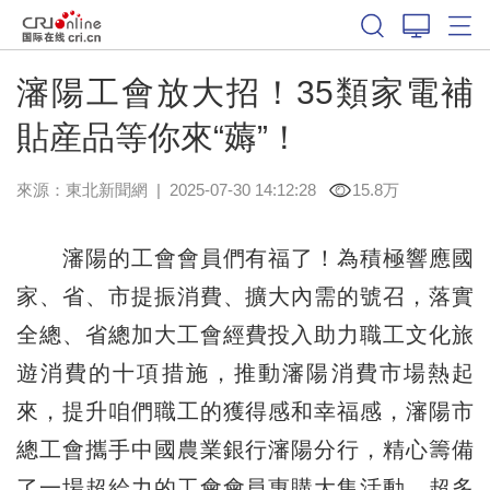
瀋陽工會放大招！35類家電補
貼産品等你來“薅”！
來源：
東北新聞網
|
2025-07-30 14:12:28
15.8万
瀋陽的工會會員們有福了！為積極響應國
家、省、市提振消費、擴大內需的號召，落實
全總、省總加大工會經費投入助力職工文化旅
遊消費的十項措施，推動瀋陽消費市場熱起
來，提升咱們職工的獲得感和幸福感，瀋陽市
總工會攜手中國農業銀行瀋陽分行，精心籌備
了一場超給力的工會會員惠購大集活動，超多