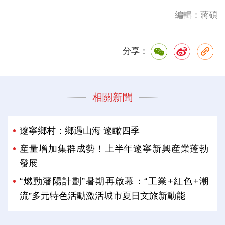
編輯：蔣碩
分享：
相關新聞
遼寧鄉村：鄉遇山海 遼瞰四季
産量增加集群成勢！上半年遼寧新興産業蓬勃
發展
“燃動瀋陽計劃”暑期再啟幕：“工業+紅色+潮
流”多元特色活動激活城市夏日文旅新動能