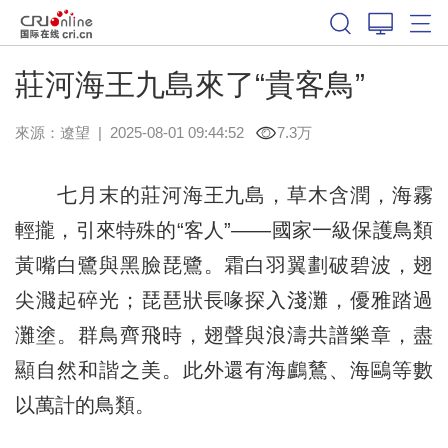
莊河海王九島來了“貴客鳥”
來源：
遼望
|
2025-08-01 09:44:52
7.3万
七月末的莊河海王九島，草木含潤，海霧
輕攏，引來特殊的“客人”——國家一級保護鳥類
黃嘴白鷺與黑臉琵鷺。霜白羽翼劃破碧波，翅
尖濺起碎光；琵琶狀長喙探入淺灘，優雅踏過
灘塗。群鳥齊飛時，翅聲與浪濤共譜樂章，盡
顯自然和諧之美。此外還有海鸕鶿、海鷗等數
以萬計的鳥類。