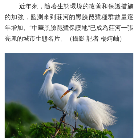
近年來，隨著生態環境的改善和保護措施
的加強，監測來到莊河的黑臉琵鷺種群數量逐
年增加。“中華黑臉琵鷺保護地”已成為莊河一張
亮麗的城市生態名片。（攝影 記者 楊靖岫）