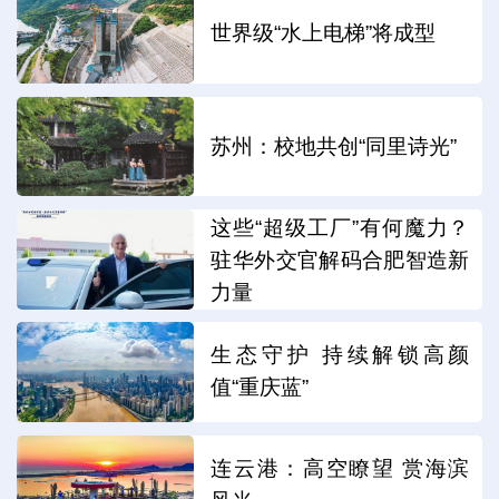
世界级“水上电梯”将成型
苏州：校地共创“同里诗光”
这些“超级工厂”有何魔力？
驻华外交官解码合肥智造新
力量
生态守护 持续解锁高颜
值“重庆蓝”
连云港：高空瞭望 赏海滨