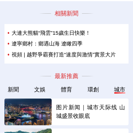
相關新聞
大連大熊貓“飛雲”15歲生日快樂！
遼寧鄉村：鄉遇山海 遼瞰四季
視頻 | 越野爭霸賽打造“速度與激情”實景大片
最新推薦
新聞
文娛
體育
環創
城市
图片新闻｜城市天际线 山
城盛景收眼底