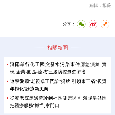
編輯：楊薇
分享：
相關新聞
瀋陽舉行化工園突發水污染事件應急演練 實
現“企業-園區-流域”三級防控無縫銜接
遼寧愛爾“老視矯正門診”揭牌 引領東三省“視覺
年輕化”診療新風向
從養老院床邊問診到社區健康課堂 瀋陽皇姑區
把醫療服務“搬”到家門口