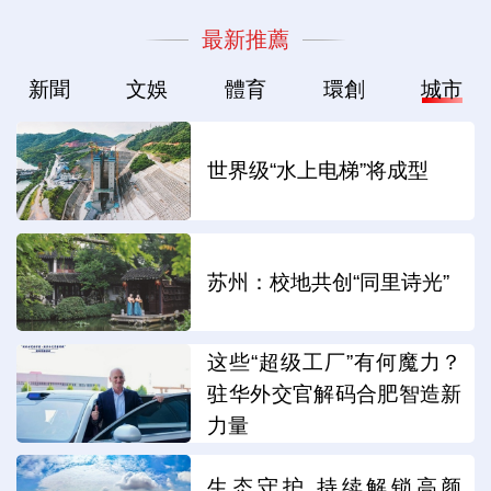
最新推薦
新聞
文娛
體育
環創
城市
世界级“水上电梯”将成型
苏州：校地共创“同里诗光”
这些“超级工厂”有何魔力？
驻华外交官解码合肥智造新
力量
生态守护 持续解锁高颜