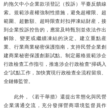
約拖欠中小企業款項登記（投訴）平臺反饋線
索。規範涉産權強制性措施，避免超權限、超
範圍、超數額、超時限查封扣押凍結財産，接
到企業投訴控告的，應當及時甄別並依法作出
解除、變更或繼續凍結的決定。建立重點産
業、行業商業秘密保護指南，支持民營企業創
建商業秘密保護創新試點。制定嚴格規範涉企
行政檢查工作指引，推進涉企行政檢查“掃碼入
企”試點工作，加快實現行政檢查全流程留痕、
全鏈條監管。
此外，《若干舉措》還提出常態化與民營
企業溝通交流，充分發揮營商環境監督員作