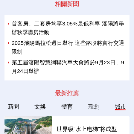
相關新聞
首套房、二套房均享3.05%最低利率 瀋陽將舉
辦秋季購房活動
2025瀋陽馬拉松週日舉行 這些路段將實行交通
限制
第五屆瀋陽智慧網聯汽車大會將於9月23日、9
月24日舉辦
最新推薦
新聞
文娛
體育
環創
城市
世界级“水上电梯”将成型