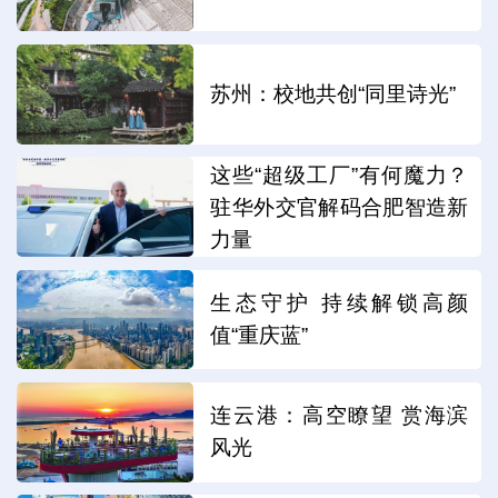
苏州：校地共创“同里诗光”
这些“超级工厂”有何魔力？
驻华外交官解码合肥智造新
力量
生态守护 持续解锁高颜
值“重庆蓝”
连云港：高空瞭望 赏海滨
风光