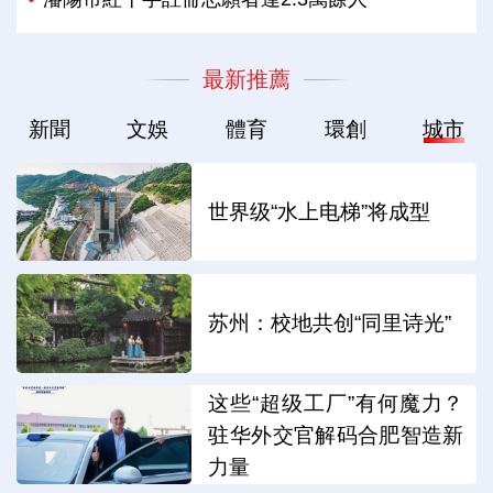
最新推薦
新聞
文娛
體育
環創
城市
世界级“水上电梯”将成型
苏州：校地共创“同里诗光”
这些“超级工厂”有何魔力？
驻华外交官解码合肥智造新
力量