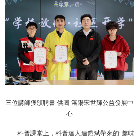
三位講師獲頒聘書 供圖 瀋陽宋世輝公益發展中
心
科普課堂上，科普達人連鎧斌帶來的“趣味