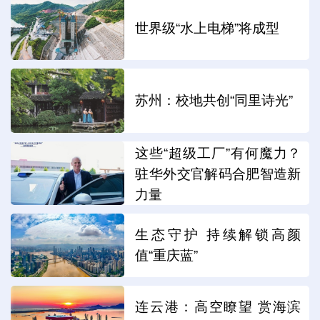
世界级“水上电梯”将成型
苏州：校地共创“同里诗光”
这些“超级工厂”有何魔力？
驻华外交官解码合肥智造新
力量
生态守护 持续解锁高颜
值“重庆蓝”
连云港：高空瞭望 赏海滨