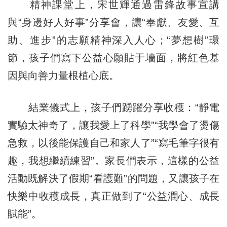
精神課堂上，宋世輝通過雷鋒故事宣講
與“身邊好人好事”分享會，讓“奉獻、友愛、互
助、進步”的志願精神深入人心；“夢想樹”環
節，孩子們寫下公益心願貼于墻面，將紅色基
因與向善力量根植心底。
結業儀式上，孩子們踴躍分享收穫：“靜電
實驗太神奇了，讓我愛上了科學”“我學會了燙傷
急救，以後能保護自己和家人了”“寫毛筆字很有
趣，我想繼續練習”。家長們表示，這樣的公益
活動既解決了假期“看護難”的問題，又讓孩子在
快樂中收穫成長，真正做到了“公益潤心、成長
賦能”。