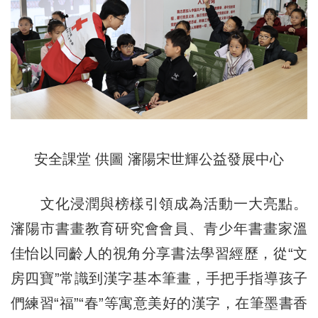
安全課堂 供圖 瀋陽宋世輝公益發展中心
文化浸潤與榜樣引領成為活動一大亮點。
瀋陽市書畫教育研究會會員、青少年書畫家溫
佳怡以同齡人的視角分享書法學習經歷，從“文
房四寶”常識到漢字基本筆畫，手把手指導孩子
們練習“福”“春”等寓意美好的漢字，在筆墨書香