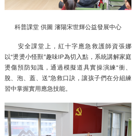
科普課堂 供圖 瀋陽宋世輝公益發展中心
安全課堂上，紅十字應急救護師資張娜
以“燙燙小怪獸”趣味IP為切入點，系統講解家庭
燙傷預防知識，通過模擬道具實操演練“衝、
脫、泡、蓋、送”急救口訣，讓孩子們在分組練
習中掌握實用應急技能。