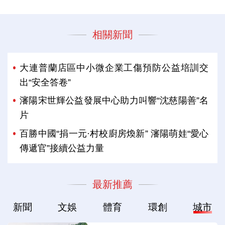
相關新聞
大連普蘭店區中小微企業工傷預防公益培訓交
出“安全答卷”
瀋陽宋世輝公益發展中心助力叫響“沈慈陽善”名
片
百勝中國“捐一元·村校廚房煥新” 瀋陽萌娃“愛心
傳遞官”接續公益力量
最新推薦
新聞
文娛
體育
環創
城市