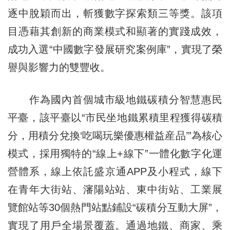
逐中脫穎而出，斬獲數字探索類三等獎。該項
目憑藉其創新的商業模式和顯著的實踐成效，
成功入選“中國數字發展研究案例庫”，實現了榮
譽與影響力的雙豐收。
作為國內首個城市級地鐵碳積分智慧惠民
平臺，該平臺以“市民坐地鐵累積里程獲得碳積
分，用積分兌換‘吃喝玩樂優惠權益産品’”為核心
模式，採用獨特的“線上+線下”一體化數字化運
營體系，線上依託盛京通APP及小程式，線下
在青年大街站、瀋陽站站、東中街站、工業展
覽館站等30個熱門站點鋪設“碳積分互動大屏”，
實現了用戶全場景覆蓋。通過地鐵、商家、乘