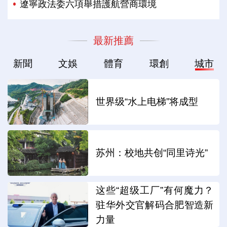
遼寧政法委六項舉措護航營商環境
最新推薦
新聞
文娛
體育
環創
城市
世界级“水上电梯”将成型
苏州：校地共创“同里诗光”
这些“超级工厂”有何魔力？
驻华外交官解码合肥智造新
力量