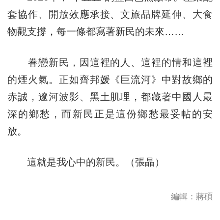
套協作、開放效應承接、文旅品牌延伸、大食
物觀支撐，每一條都寫著新民的未來……
眷戀新民，因這裡的人、這裡的情和這裡
的煙火氣。正如齊邦媛《巨流河》中對故鄉的
赤誠，遼河波影、黑土肌理，都藏著中國人最
深的鄉愁，而新民正是這份鄉愁最妥帖的安
放。
這就是我心中的新民。（張晶）
編輯：蔣碩