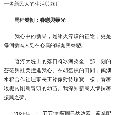
一名新民人的生活與歲月。
雲程發軔：眷戀與榮光
我心中的新民，是冰火淬煉的征途，更是
每個新民人刻在心底的歸處與眷戀。
遼河大堤上的落日將冰河染金，那一刻的
蒼茫與壯美撞進我心。在胡臺鎮的田間，鶴湖
水稻合作社理事長王銘像對待珍寶一樣，看著
暖棚內剛剛冒頭的幼苗。我深知新民人懷揣著
振興之夢。
2026年，“十五五”的藍圖已然啟幕。産業配