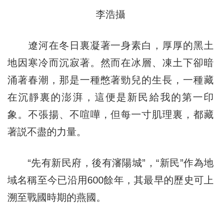
李浩攝
遼河在冬日裏凝著一身素白，厚厚的黑土
地因寒冷而沉寂著。然而在冰層、凍土下卻暗
涌著春潮，那是一種憋著勁兒的生長，一種藏
在沉靜裏的澎湃，這便是新民給我的第一印
象。不張揚、不喧嘩，但每一寸肌理裏，都藏
著説不盡的力量。
“先有新民府，後有瀋陽城”，“新民”作為地
域名稱至今已沿用600餘年，其最早的歷史可上
溯至戰國時期的燕國。