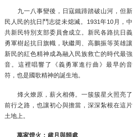
九一八事變後，日寇鐵蹄踏破山河，但新
民人民的抗日鬥志從未熄滅。1931年10月，中
共新民特別支部委員會成立。新民各路抗日義
勇軍樹起抗日旗幟，耿繼周、高鵬振等英雄讓
新民的紅色精神成為融入民族救亡的時代最強
音。這裡唱響了《義勇軍進行曲》最早的音
符，也是國歌精神的誕生地。
烽火燎原，薪火相傳。一簇簇星火照亮了
前行之路，也讓初心與擔當，深深紮根在這片
土地上。
萬家燈火：歲月與歸處