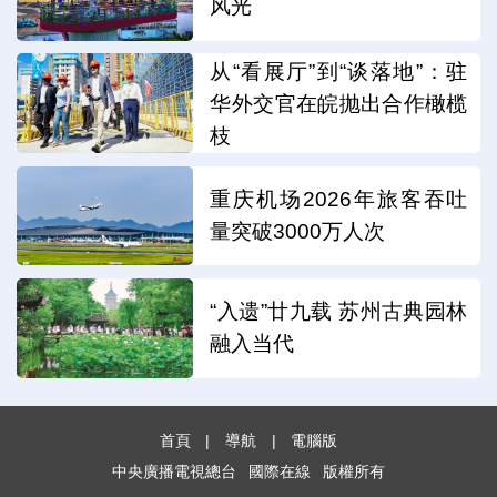
风光
从“看展厅”到“谈落地”：驻
华外交官在皖抛出合作橄榄
枝
重庆机场2026年旅客吞吐
量突破3000万人次
“入遗”廿九载 苏州古典园林
融入当代
首頁
|
導航
|
電腦版
中央廣播電視總台
國際在線
版權所有