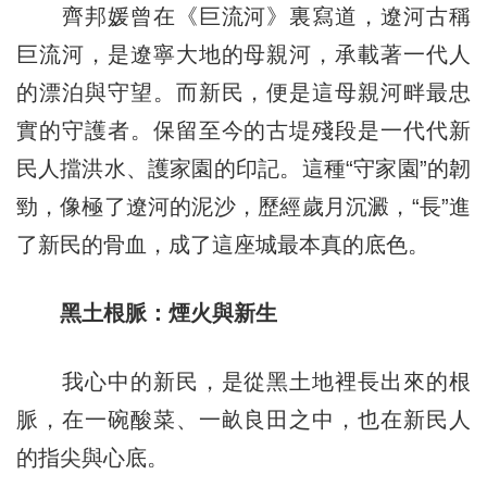
齊邦媛曾在《巨流河》裏寫道，遼河古稱
巨流河，是遼寧大地的母親河，承載著一代人
的漂泊與守望。而新民，便是這母親河畔最忠
實的守護者。保留至今的古堤殘段是一代代新
民人擋洪水、護家園的印記。這種“守家園”的韌
勁，像極了遼河的泥沙，歷經歲月沉澱，“長”進
了新民的骨血，成了這座城最本真的底色。
黑土根脈：煙火與新生
我心中的新民，是從黑土地裡長出來的根
脈，在一碗酸菜、一畝良田之中，也在新民人
的指尖與心底。