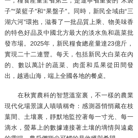
一，糧食産量全省第三，是遼寧省重要的“米袋
子”“菜籃子”和“果盤子”。同時，新民全域由“三
湖六河”環抱，滋養了一批品質上乘、物美味香
的特色好品及中國北方最大的淡水魚和蔬菜批
發市場。2025年，新民糧食總産量達23億斤，
實現二十二連豐。每天，包括新民大白菜在內
的、數以萬計的蔬菜、肉蛋和瓜果從田間發
出，越過山海，端上全國各地的餐桌。
在秋實農科的智慧溫室裏，不一樣的農業
現代化場景讓人嘖嘖稱奇：感測器悄悄藏在枝
葉間、土壤裏，靜默地監控著每一寸光、每一
滴水，螢幕上的數據連接著土壤的墑情與遠處