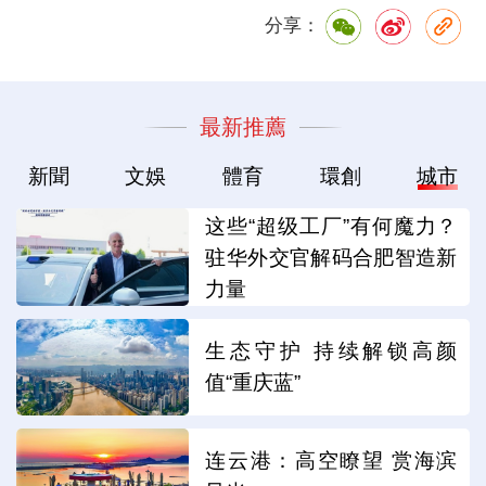
分享：
最新推薦
新聞
文娛
體育
環創
城市
这些“超级工厂”有何魔力？
驻华外交官解码合肥智造新
力量
生态守护 持续解锁高颜
值“重庆蓝”
连云港：高空瞭望 赏海滨