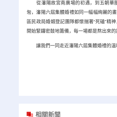
從瀋陽故宮南廣場的初遇，到五朝華服
匆，瀋陽六屆集體婚禮如同一幅幅絢麗的畫
區民政局婚姻登記團隊都懷揣著“死磕”精
開始緊鑼密鼓地籌備，每一場都是熬出來的
讓我們一同走近瀋陽六屆集體婚禮的溫暖
相關新聞