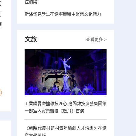
誼橋梁
匆
河
斯洛伐克學生在遼寧體驗中醫藥文化魅力
便
文旅
查看更多 >
工業鐵骨碰撞雜技匠心 瀋陽雜技演藝集團第
一部室內實景雜技《啟飛》首演
《新時代農村題材青年編劇人才培訓》在遼
寧大學開班