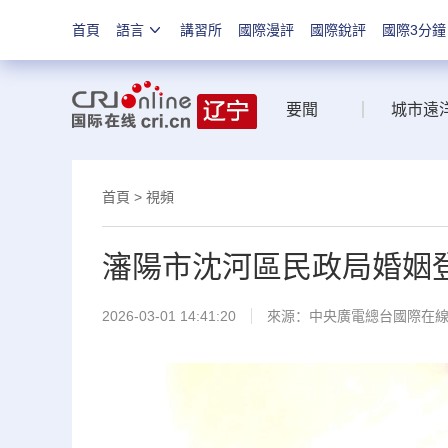
首頁
語言
講習所
國際漫評
國際銳評
國際3分鐘
要聞
城市遠
首頁
>
視頻
瀋陽市沈河區民政局婚姻登
2026-03-01 14:41:20
來源：中央廣電總台國際在