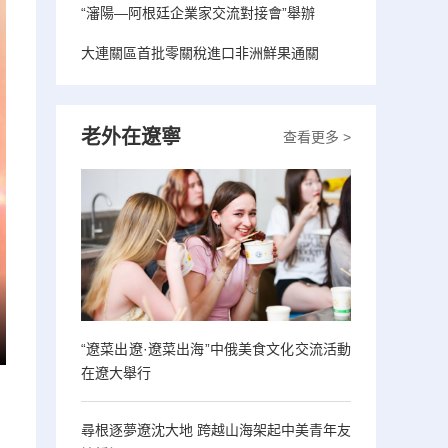
“瀋陽—阿根廷企業家交流對接會”舉辦
大連關區首批零關稅進口非洲鮮果通關
老外在遼寧
查看更多 >
“遼菜出遼·遼菜出海”中俄美食文化交流活動
在遼大舉行
尋根逐夢遼沈大地 跨越山海架起中美青年友