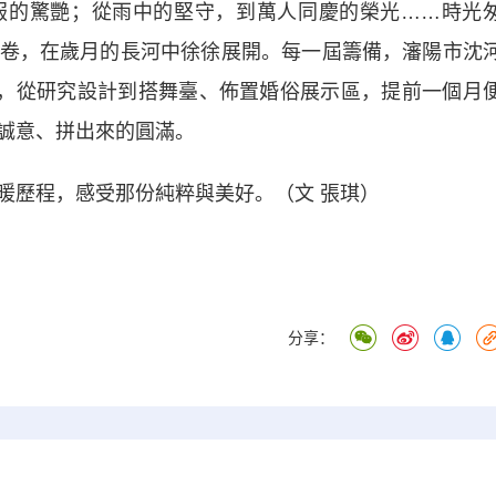
的驚艷；從雨中的堅守，到萬人同慶的榮光……時光
卷，在歲月的長河中徐徐展開。每一屆籌備，瀋陽市沈
神，從研究設計到搭舞臺、佈置婚俗展示區，提前一個月
誠意、拼出來的圓滿。
歷程，感受那份純粹與美好。（文 張琪）
分享：