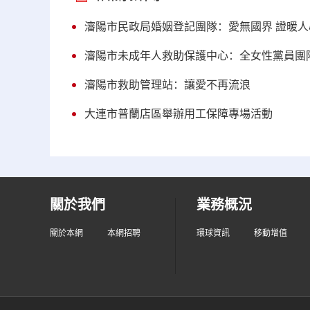
瀋陽市民政局婚姻登記團隊：愛無國界 證暖人
瀋陽市未成年人救助保護中心：全女性黨員團
瀋陽市救助管理站：讓愛不再流浪
大連市普蘭店區舉辦用工保障專場活動
關於我們
業務概況
關於本網
本網招聘
環球資訊
移動增值