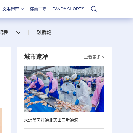
文娛體育
樓蘭平臺
PANDA SHORTS
站內搜索
語種
融播報
城市遠洋
查看更多 >
大連禽肉打通北美出口新通道