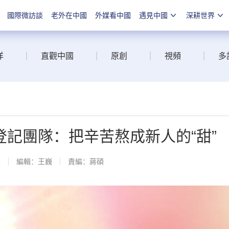
國際微訪談
老外在中國
外媒看中國
遇見中國
深耕世界
洋
直觀中國
原創
視頻
多
記團隊：把辛苦熬成新人的“甜”
線
編輯：王巍
責編：蔣碩