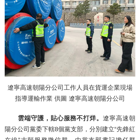
遼寧高速朝陽分公司工作人員在貨運企業現場
指導運輸作業 供圖 遼寧高速朝陽分公司
雲端守護，貼心服務不打烊。
遼寧高速朝
陽分公司黨委下轄8個黨支部，分別建立“先鋒紅
在線”志願服務微信群，由黨支部書記擔任群