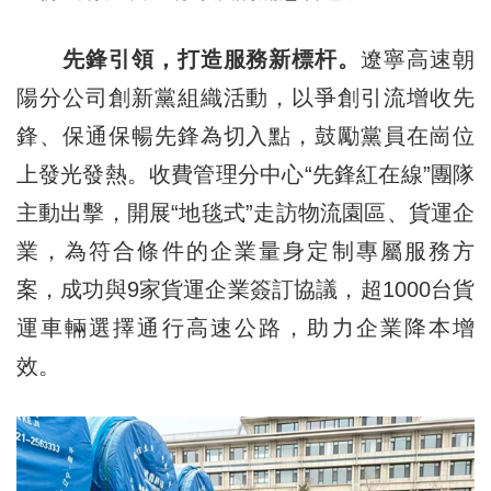
先鋒引領，打造服務新標杆。
遼寧高速朝
陽分公司創新黨組織活動，以爭創引流增收先
鋒、保通保暢先鋒為切入點，鼓勵黨員在崗位
上發光發熱。收費管理分中心“先鋒紅在線”團隊
主動出擊，開展“地毯式”走訪物流園區、貨運企
業，為符合條件的企業量身定制專屬服務方
案，成功與9家貨運企業簽訂協議，超1000台貨
運車輛選擇通行高速公路，助力企業降本增
效。