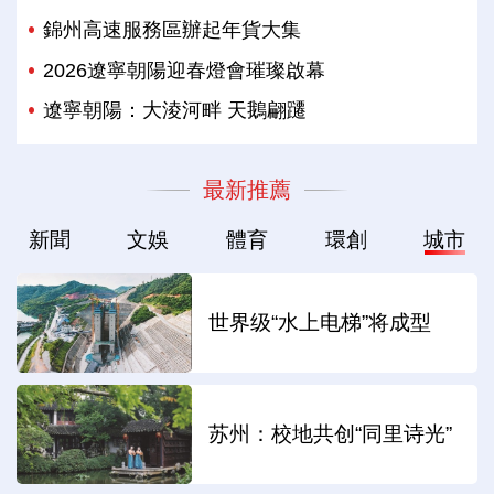
錦州高速服務區辦起年貨大集
2026遼寧朝陽迎春燈會璀璨啟幕
遼寧朝陽：大淩河畔 天鵝翩躚
最新推薦
新聞
文娛
體育
環創
城市
世界级“水上电梯”将成型
苏州：校地共创“同里诗光”