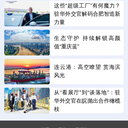
这些“超级工厂”有何魔力？
驻华外交官解码合肥智造新
力量
生态守护 持续解锁高颜
值“重庆蓝”
连云港：高空瞭望 赏海滨
风光
从“看展厅”到“谈落地”：驻
华外交官在皖抛出合作橄榄
枝