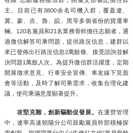
主。目前已有3800余名司機入群，覆蓋遼、
冀、蒙、吉、魯、皖、黑等多個省份的貨運車
輛。120名黨員和21名業務骨幹擔任志願者，通
過微信解答司乘問題，提供路況信息，建群以
來已發佈出行路況信息2萬餘條、接受諮詢並解
決問題1萬餘人次。為提升微信群活躍度，定期
開展徵求意見、行車安全宣傳、車友線下見面
會等活動，及時了解司乘需求，收集合理化建
議，使司乘滿意度顯著提升。
攻堅克難，創新驅動促發展。
在運營管理
中，遼寧高速朝陽分公司鼓勵黨員幹部積極探
索創新。指揮調度分中心“先鋒紅在線”黨員骨幹